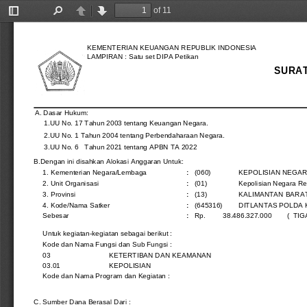
of 11
Toggle
Find
Previous
Next
Sidebar
KEMENTERIAN KEUANGAN REPUBLIK INDONESIA
LAMPIRAN : Satu set DIPA Petikan
SURAT
A. Dasar Hukum:
1.UU No. 17 Tahun 2003 tentang Keuangan Negara.
2.UU No. 1 Tahun 2004 tentang Perbendaharaan Negara.
3.UU No. 6   Tahun 2021 tentang APBN TA 2022
B.Dengan ini disahkan Alokasi Anggaran Untuk:
1. Kementerian Negara/Lembaga
:
(060)
KEPOLISIAN NEGAR
2. Unit Organisasi
:
(01)
Kepolisian Negara Re
3. Provinsi
:
(13)
KALIMANTAN BARA
4. Kode/Nama Satker
:
(645316)
DITLANTAS POLDA 
Sebesar
:
Rp.
38.486.327.000
 (  T
Untuk kegiatan-kegiatan sebagai berikut :
Kode dan Nama Fungsi dan Sub Fungsi :
03
KETERTIBAN DAN KEAMANAN
03.01
KEPOLISIAN
Kode dan Nama Program dan Kegiatan :
C. Sumber Dana Berasal Dari :