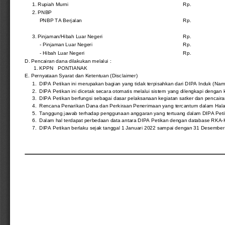
1. Rupiah Murni
Rp.
2. PNBP
PNBP TA Berjalan
Rp.
3. Pinjaman/Hibah Luar Negeri
Rp.
- Pinjaman Luar Negeri
Rp.
- Hibah Luar Negeri
Rp.
D. Pencairan dana dilakukan melalui :
1. KPPN   PONTIANAK
E. Pernyataan Syarat dan Ketentuan (Disclaimer)
1.  DIPA Petikan ini merupakan bagian yang tidak terpisahkan dari DIPA Induk (N
2.  DIPA Petikan ini dicetak secara otomatis melalui sistem yang dilengkapi dengan
3.  DIPA Petikan berfungsi sebagai dasar pelaksanaan kegiatan satker dan pen
4.  Rencana Penarikan Dana dan Perkiraan Penerimaan yang tercantum dalam Halam
5.  Tanggung jawab terhadap penggunaan anggaran yang tertuang dalam DIPA Pe
6.  Dalam hal terdapat perbedaan data antara DIPA Petikan dengan database RKA-
7.  DIPA Petikan berlaku sejak tanggal 1 Januari 2022 sampai dengan 31 Desember