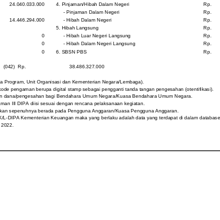
24.040.033.000
4. Pinjaman/Hibah Dalam Negeri
Rp.
- Pinjaman Dalam Negeri
Rp.
14.446.294.000
- Hibah Dalam Negeri
Rp.
5. Hibah Langsung
Rp.
0
- Hibah Luar Negeri Langsung
Rp.
0
- Hibah Dalam Negeri Langsung
Rp.
0
6. SBSN PBS
Rp.
(042)
Rp.
38.486.327.000
ama Program, Unit Organisasi dan Kementerian Negara/Lembaga).
 kode pengaman berupa digital stamp sebagai pengganti tanda tangan pengesahan (otentifikasi).
cairan dana/pengesahan bagi Bendahara Umum Negara/Kuasa Bendahara Umum Negara.
an III DIPA diisi sesuai dengan rencana pelaksanaan kegiatan.
tikan sepenuhnya berada pada Pengguna Anggaran/Kuasa Pengguna Anggaran.
K/L-DIPA Kementerian Keuangan maka yang berlaku adalah data yang terdapat di dalam database
 2022.