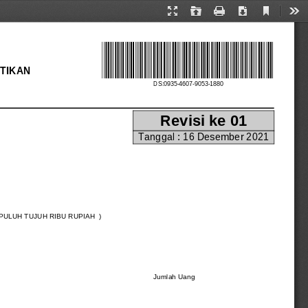
Current
Presentation
Open
Print
Download
Too
View
Mode
TIKAN
DS:0935-4607-9053-1880
Revisi ke 01
Tanggal : 16 Desember 2021
ULUH TUJUH RIBU RUPIAH  )
Jumlah Uang