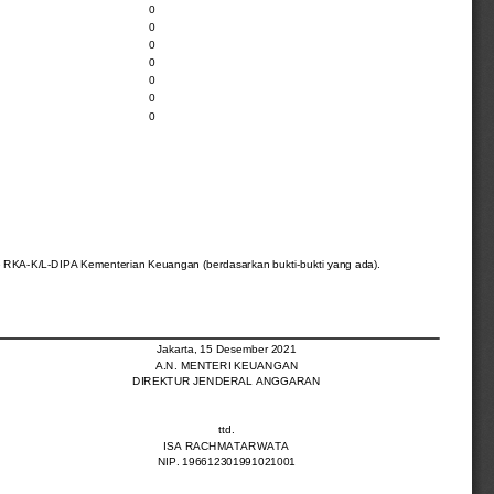
0
0
0
0
0
0
0
 RKA-K/L-DIPA Kementerian Keuangan (berdasarkan bukti-bukti yang ada).
Jakarta, 15 Desember 2021
A.N. MENTERI KEUANGAN
DIREKTUR JENDERAL ANGGARAN
ttd.
ISA RACHMATARWATA
NIP. 196612301991021001