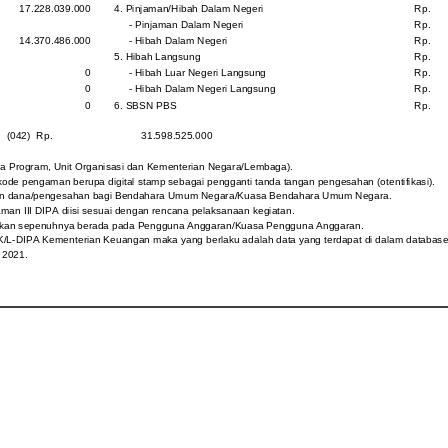
17.228.039.000
4. Pinjaman/Hibah Dalam Negeri
Rp.
- Pinjaman Dalam Negeri
Rp.
14.370.486.000
- Hibah Dalam Negeri
Rp.
5. Hibah Langsung
Rp.
0
- Hibah Luar Negeri Langsung
Rp.
0
- Hibah Dalam Negeri Langsung
Rp.
0
6. SBSN PBS
Rp.
(042)
Rp.
31.598.525.000
ama Program, Unit Organisasi dan Kementerian Negara/Lembaga).
 kode pengaman berupa digital stamp sebagai pengganti tanda tangan pengesahan (otentifikasi).
cairan dana/pengesahan bagi Bendahara Umum Negara/Kuasa Bendahara Umum Negara.
an III DIPA diisi sesuai dengan rencana pelaksanaan kegiatan.
tikan sepenuhnya berada pada Pengguna Anggaran/Kuasa Pengguna Anggaran.
K/L-DIPA Kementerian Keuangan maka yang berlaku adalah data yang terdapat di dalam database
 2021.