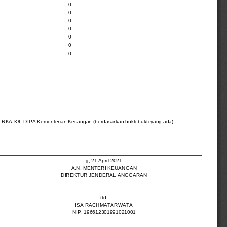
0
0
0
0
0
0
0
 RKA-K/L-DIPA Kementerian Keuangan (berdasarkan bukti-bukti yang ada).
jj, 21 April 2021
A.N. MENTERI KEUANGAN
DIREKTUR JENDERAL ANGGARAN
ttd.
ISA RACHMATARWATA
NIP. 196612301991021001