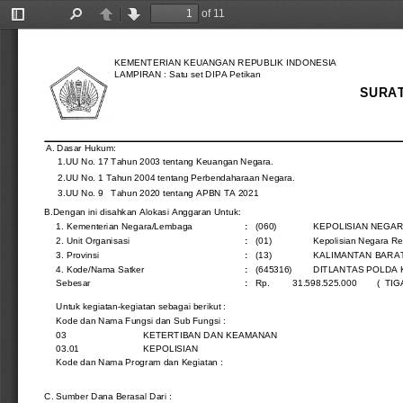
of 11
Toggle
Find
Previous
Next
Sidebar
KEMENTERIAN KEUANGAN REPUBLIK INDONESIA
LAMPIRAN : Satu set DIPA Petikan
SURAT
A. Dasar Hukum:
1.UU No. 17 Tahun 2003 tentang Keuangan Negara.
2.UU No. 1 Tahun 2004 tentang Perbendaharaan Negara.
3.UU No. 9   Tahun 2020 tentang APBN TA 2021
B.Dengan ini disahkan Alokasi Anggaran Untuk:
1. Kementerian Negara/Lembaga
:
(060)
KEPOLISIAN NEGAR
2. Unit Organisasi
:
(01)
Kepolisian Negara Re
3. Provinsi
:
(13)
KALIMANTAN BARA
4. Kode/Nama Satker
:
(645316)
DITLANTAS POLDA 
Sebesar
:
Rp.
31.598.525.000
 (  T
Untuk kegiatan-kegiatan sebagai berikut :
Kode dan Nama Fungsi dan Sub Fungsi :
03
KETERTIBAN DAN KEAMANAN
03.01
KEPOLISIAN
Kode dan Nama Program dan Kegiatan :
C. Sumber Dana Berasal Dari :