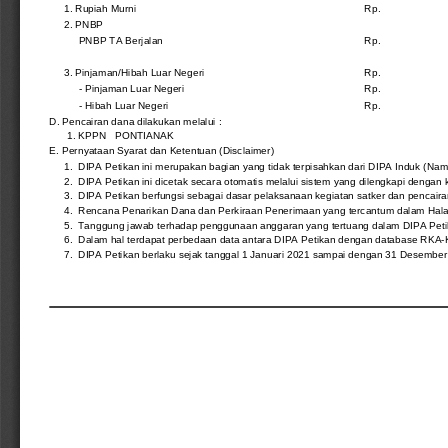
1. Rupiah Murni
Rp.
2. PNBP
PNBP TA Berjalan
Rp.
3. Pinjaman/Hibah Luar Negeri
Rp.
- Pinjaman Luar Negeri
Rp.
- Hibah Luar Negeri
Rp.
D. Pencairan dana dilakukan melalui :
1. KPPN   PONTIANAK
E. Pernyataan Syarat dan Ketentuan (Disclaimer)
1.  DIPA Petikan ini merupakan bagian yang tidak terpisahkan dari DIPA Induk (N
2.  DIPA Petikan ini dicetak secara otomatis melalui sistem yang dilengkapi dengan
3.  DIPA Petikan berfungsi sebagai dasar pelaksanaan kegiatan satker dan pen
4.  Rencana Penarikan Dana dan Perkiraan Penerimaan yang tercantum dalam Halam
5.  Tanggung jawab terhadap penggunaan anggaran yang tertuang dalam DIPA Pe
6.  Dalam hal terdapat perbedaan data antara DIPA Petikan dengan database RKA-
7.  DIPA Petikan berlaku sejak tanggal 1 Januari 2021 sampai dengan 31 Desember