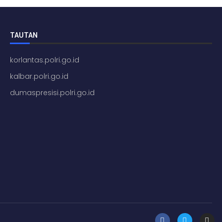
TAUTAN
korlantas.polri.go.id
kalbar.polri.go.id
dumaspresisi.polri.go.id