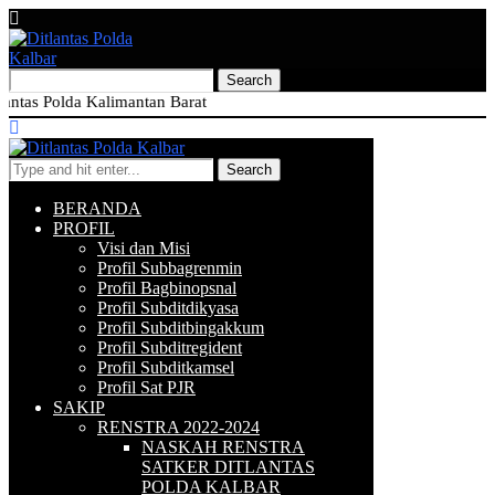
tas Polda Kalimantan Barat
Search
BERANDA
PROFIL
Visi dan Misi
Profil Subbagrenmin
Profil Bagbinopsnal
Profil Subditdikyasa
Profil Subditbingakkum
Profil Subditregident
Profil Subditkamsel
Profil Sat PJR
SAKIP
RENSTRA 2022-2024
NASKAH RENSTRA
SATKER DITLANTAS
POLDA KALBAR