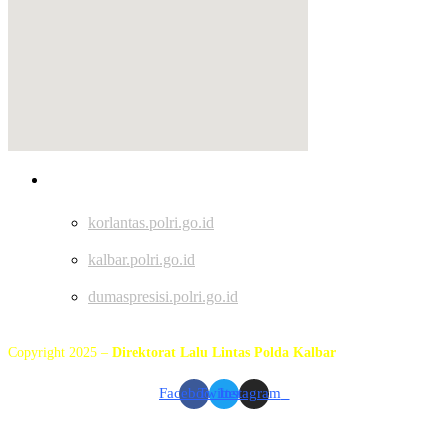
Tautan
korlantas.polri.go.id
kalbar.polri.go.id
dumaspresisi.polri.go.id
Copyright 2025 –
Direktorat Lalu Lintas Polda Kalbar
Facebook
Twitter
Instagram