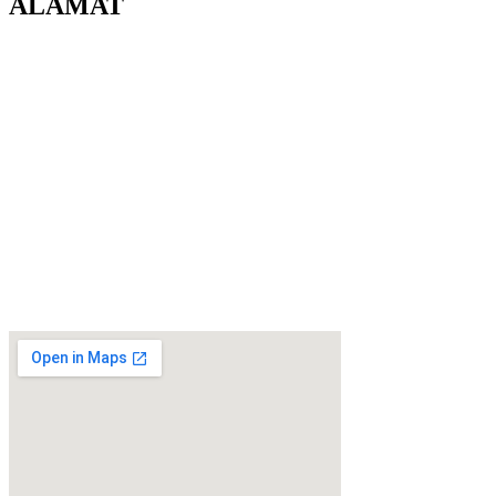
ALAMAT
Direktorat Lalu Lintas Polda Kalbar
Jl. Jenderal Ahmad Yani No.1, Bangka Belitung Laut, Pontianak
Tenggara, Kota Pontianak, Kalimantan Barat, 78124