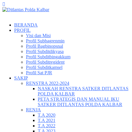
BERANDA
PROFIL
Visi dan Misi
Profil Subbagrenmin
Profil Bagbinopsnal
Profil Subditdikyasa
Profil Subditbingakkum
Profil Subditregident
Profil Subditkamsel
Profil Sat PJR
SAKIP
RENSTRA 2022-2024
NASKAH RENSTRA SATKER DITLANTAS
POLDA KALBAR
PETA STRATEGIS DAN MANUAL IKU
SATKER DITLANTAS POLDA KALBAR
RENJA
T.A 2020
T.A 2021
T.A 2022
T.A 2023