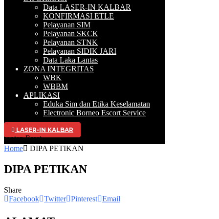
Data LASER-IN KALBAR
KONFIRMASI ETLE
Pelayanan SIM
Pelayanan SKCK
Pelayanan STNK
Pelayanan SIDIK JARI
Data Laka Lantas
ZONA INTEGRITAS
WBK
WBBM
APLIKASI
Eduka Sim dan Etika Keselamatan
Electronic Borneo Escort Service
LASER-IN KALBAR
antan Barat
Home
DIPA PETIKAN
DIPA PETIKAN
Share
Facebook
Twitter
Pinterest
Email