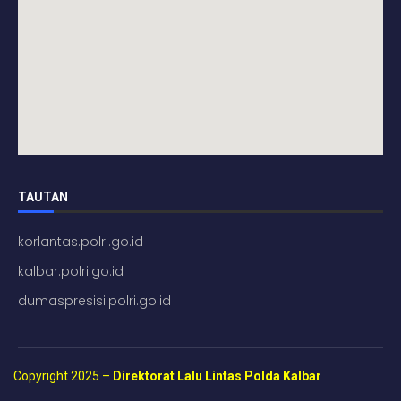
TAUTAN
korlantas.polri.go.id
kalbar.polri.go.id
dumaspresisi.polri.go.id
Copyright 2025 –
Direktorat Lalu Lintas Polda Kalbar