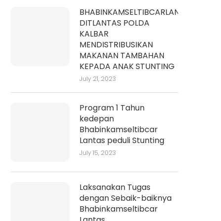
BHABINKAMSELTIBCARLANTAS
DITLANTAS POLDA
KALBAR
MENDISTRIBUSIKAN
MAKANAN TAMBAHAN
KEPADA ANAK STUNTING
July 21, 2023
Program 1 Tahun
kedepan
Bhabinkamseltibcar
Lantas peduli Stunting
July 15, 2023
Laksanakan Tugas
dengan Sebaik-baiknya
Bhabinkamseltibcar
Lantas