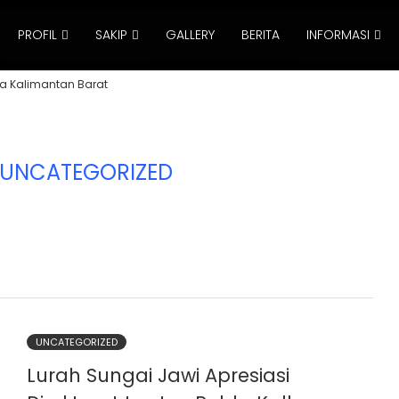
PROFIL
SAKIP
GALLERY
BERITA
INFORMASI
a Kalimantan Barat
UNCATEGORIZED
UNCATEGORIZED
Lurah Sungai Jawi Apresiasi