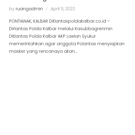
by
ruangadmin
April 11, 2022
PONTIANAK, KALBAR Ditlantaspoldakalbar.co.id –
Dirlantas Polda Kalbar melalui Kasubbagrenmin
Ditlantas Polda Kalbar AKP Laelan Syukur
memerintahkan agar anggota Polantas menyiapkan
masker yang rencanaya akan…