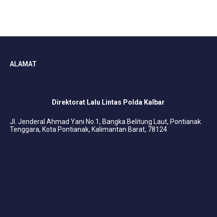
ALAMAT
Direktorat Lalu Lintas Polda Kalbar
Jl. Jenderal Ahmad Yani No.1, Bangka Belitung Laut, Pontianak
Tenggara, Kota Pontianak, Kalimantan Barat, 78124