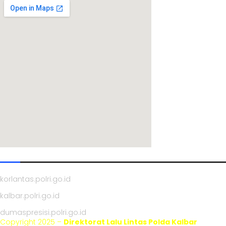
TAUTAN
korlantas.polri.go.id
kalbar.polri.go.id
dumaspresisi.polri.go.id
Copyright 2025 –
Direktorat Lalu Lintas Polda Kalbar