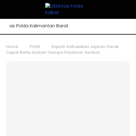
tas Polda Kalimantan Barat
Home
POLRI
Kapolri Instruksikan Jajaran Gerak
Cepat Bantu Korban Gempa Pasaman Sumbar