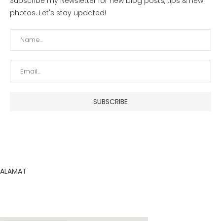
Subscribe my Newsletter for new blog posts, tips & new
photos. Let's stay updated!
ALAMAT
Direktorat Lalu Lintas Polda Kalbar
Jl. Jenderal Ahmad Yani No.1, Bangka Belitung Laut, Pontianak
Tenggara, Kota Pontianak, Kalimantan Barat, 78124