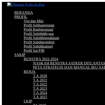
BERANDA
PROFIL
Visi dan Misi
Profil Subbagrenmin
Profil Bagbinopsnal
Profil Subditdikyasa
Profil Subditbingakkum
Profil Subditregident
Profil Subditkamsel
Profil Sat PJR
SAKIP
RENSTRA 2022-2024
NASKAH RENSTRA SATKER DITLANTA
PETA STRATEGIS DAN MANUAL IKU S
RENJA
T.A 2020
T.A 2021
T.A 2022
T.A 2023
T.A 2024
T.A 2025
LKIP