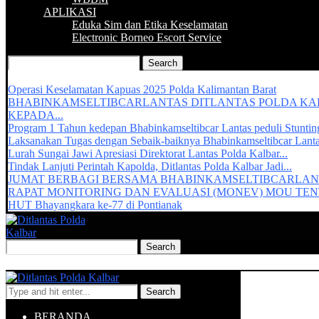
APLIKASI
Eduka Sim dan Etika Keselamatan
Electronic Borneo Escort Service
Recent Updates :
Operasi Keselamatan Kapuas 2025 Polda Kalimantan Barat
BHABINKAMSELTIBCARLANTAS DITLANTAS POLDA K
KEPADA...
Program 1 Tahun kedepan Bhabinkamseltibcar Lantas peduli Stuntin
Laksanakan Tugas dengan Sebaik-baiknya Bhabinkamseltibcar Lant
Lurah Sungai Jawi Apresiasi Direktorat Lantas Polda Kalbar...
Tindak Lanjuti Perintah Kapolda, Ditlantas Polda Kalbar Jadi...
JUMAT BERBAGI BERSAMA BHABINKAMSELTIBCARLAN
RAPAT MONITORING DAN EVALUASI (MONEV) MOU TENT
HUT Bhayangkara ke-77 di Pontianak
Search
BERANDA