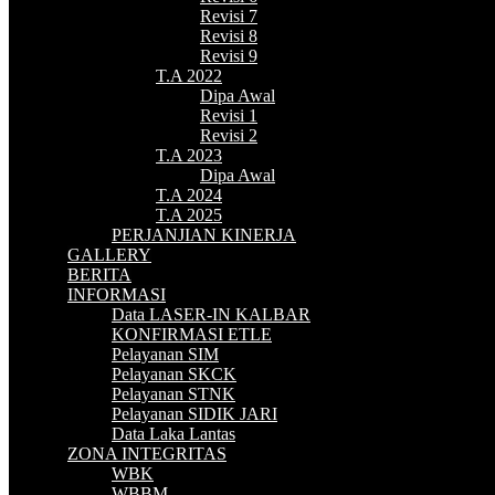
Revisi 7
Revisi 8
Revisi 9
T.A 2022
Dipa Awal
Revisi 1
Revisi 2
T.A 2023
Dipa Awal
T.A 2024
T.A 2025
PERJANJIAN KINERJA
GALLERY
BERITA
INFORMASI
Data LASER-IN KALBAR
KONFIRMASI ETLE
Pelayanan SIM
Pelayanan SKCK
Pelayanan STNK
Pelayanan SIDIK JARI
Data Laka Lantas
ZONA INTEGRITAS
WBK
WBBM