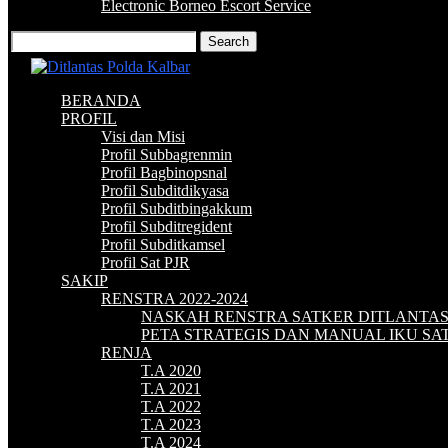
Electronic Borneo Escort Service
BERANDA
PROFIL
Visi dan Misi
Profil Subbagrenmin
Profil Bagbinopsnal
Profil Subditdikyasa
Profil Subditbingakkum
Profil Subditregident
Profil Subditkamsel
Profil Sat PJR
SAKIP
RENSTRA 2022-2024
NASKAH RENSTRA SATKER DITLANTA
PETA STRATEGIS DAN MANUAL IKU S
RENJA
T.A 2020
T.A 2021
T.A 2022
T.A 2023
T.A 2024