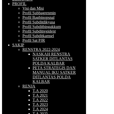
PROFIL
Visi dan Misi
Profil Subbagrenmin
Profil Bagbinopsnal
Profil Subditdikyasa
Profil Subditbingakkum
Profil Subditregident
Profil Subditkamsel
Profil Sat PJR
SAKIP
RENSTRA 2022-2024
NASKAH RENSTRA
SATKER DITLANTAS
POLDA KALBAR
PETA STRATEGIS DAN
MANUAL IKU SATKER
DITLANTAS POLDA
KALBAR
RENJA
T.A 2020
T.A 2021
T.A 2022
T.A 2023
T.A 2024
T.A 2025