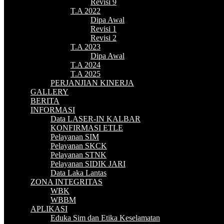
Revisi 9
T.A 2022
Dipa Awal
Revisi 1
Revisi 2
T.A 2023
Dipa Awal
T.A 2024
T.A 2025
PERJANJIAN KINERJA
GALLERY
BERITA
INFORMASI
Data LASER-IN KALBAR
KONFIRMASI ETLE
Pelayanan SIM
Pelayanan SKCK
Pelayanan STNK
Pelayanan SIDIK JARI
Data Laka Lantas
ZONA INTEGRITAS
WBK
WBBM
APLIKASI
Eduka Sim dan Etika Keselamatan