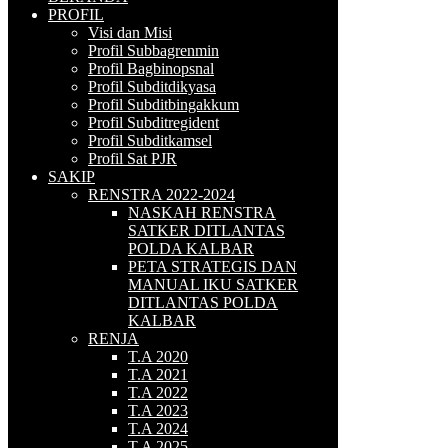
PROFIL
Visi dan Misi
Profil Subbagrenmin
Profil Bagbinopsnal
Profil Subditdikyasa
Profil Subditbingakkum
Profil Subditregident
Profil Subditkamsel
Profil Sat PJR
SAKIP
RENSTRA 2022-2024
NASKAH RENSTRA
SATKER DITLANTAS
POLDA KALBAR
PETA STRATEGIS DAN
MANUAL IKU SATKER
DITLANTAS POLDA
KALBAR
RENJA
T.A 2020
T.A 2021
T.A 2022
T.A 2023
T.A 2024
T.A 2025