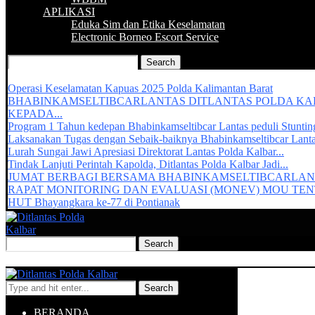
APLIKASI
Eduka Sim dan Etika Keselamatan
Electronic Borneo Escort Service
Recent Updates :
Operasi Keselamatan Kapuas 2025 Polda Kalimantan Barat
BHABINKAMSELTIBCARLANTAS DITLANTAS POLDA K
KEPADA...
Program 1 Tahun kedepan Bhabinkamseltibcar Lantas peduli Stuntin
Laksanakan Tugas dengan Sebaik-baiknya Bhabinkamseltibcar Lant
Lurah Sungai Jawi Apresiasi Direktorat Lantas Polda Kalbar...
Tindak Lanjuti Perintah Kapolda, Ditlantas Polda Kalbar Jadi...
JUMAT BERBAGI BERSAMA BHABINKAMSELTIBCARLAN
RAPAT MONITORING DAN EVALUASI (MONEV) MOU TENT
HUT Bhayangkara ke-77 di Pontianak
Search
BERANDA