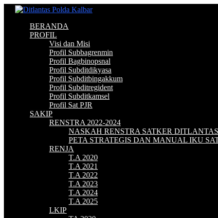
BERANDA
PROFIL
Visi dan Misi
Profil Subbagrenmin
Profil Bagbinopsnal
Profil Subditdikyasa
Profil Subditbingakkum
Profil Subditregident
Profil Subditkamsel
Profil Sat PJR
SAKIP
RENSTRA 2022-2024
NASKAH RENSTRA SATKER DITLANTA
PETA STRATEGIS DAN MANUAL IKU S
RENJA
T.A 2020
T.A 2021
T.A 2022
T.A 2023
T.A 2024
T.A 2025
LKIP