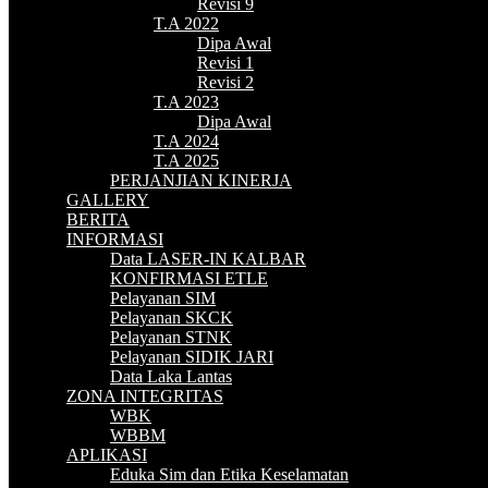
Revisi 9
T.A 2022
Dipa Awal
Revisi 1
Revisi 2
T.A 2023
Dipa Awal
T.A 2024
T.A 2025
PERJANJIAN KINERJA
GALLERY
BERITA
INFORMASI
Data LASER-IN KALBAR
KONFIRMASI ETLE
Pelayanan SIM
Pelayanan SKCK
Pelayanan STNK
Pelayanan SIDIK JARI
Data Laka Lantas
ZONA INTEGRITAS
WBK
WBBM
APLIKASI
Eduka Sim dan Etika Keselamatan