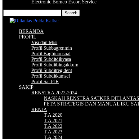
Electronic Borneo Escort Service
BERANDA
PROFIL
Visi dan Misi
Profil Subbagrenmin
Profil Bagbinopsnal
Profil Subditdikyasa
Profil Subditbingakkum
Profil Subditregident
Profil Subditkamsel
Profil Sat PJR
SAKIP
RENSTRA 2022-2024
NASKAH RENSTRA SATKER DITLANTA
PETA STRATEGIS DAN MANUAL IKU S
RENJA
T.A 2020
T.A 2021
T.A 2022
T.A 2023
T.A 2024