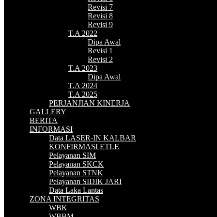
Revisi 7
Revisi 8
Revisi 9
T.A 2022
Dipa Awal
Revisi 1
Revisi 2
T.A 2023
Dipa Awal
T.A 2024
T.A 2025
PERJANJIAN KINERJA
GALLERY
BERITA
INFORMASI
Data LASER-IN KALBAR
KONFIRMASI ETLE
Pelayanan SIM
Pelayanan SKCK
Pelayanan STNK
Pelayanan SIDIK JARI
Data Laka Lantas
ZONA INTEGRITAS
WBK
WBBM