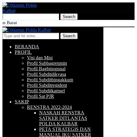
Se
Search
BERANDA
PROFIL
Visi dan Misi
Profil Subbagrenmin
Profil Bagbinopsnal
Profil Subditdikyasa
Profil Subditbingakkum
Profil Subditregident
Profil Subditkamsel
Profil Sat PJR
SAKIP
RENSTRA 2022-2024
NASKAH RENSTRA
SATKER DITLANTAS
POLDA KALBAR
PETA STRATEGIS DAN
MANUAL IKU SATKER