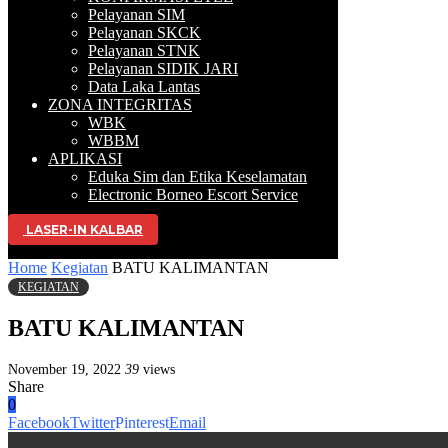
Pelayanan SIM
Pelayanan SKCK
Pelayanan STNK
Pelayanan SIDIK JARI
Data Laka Lantas
ZONA INTEGRITAS
WBK
WBBM
APLIKASI
Eduka Sim dan Etika Keselamatan
Electronic Borneo Escort Service
LASER-IN KALBAR
Selamat Datang di Website Resmi D
Home
Kegiatan
BATU KALIMANTAN
KEGIATAN
BATU KALIMANTAN
November 19, 2022
39
views
Share
0
Facebook
Twitter
Pinterest
Email