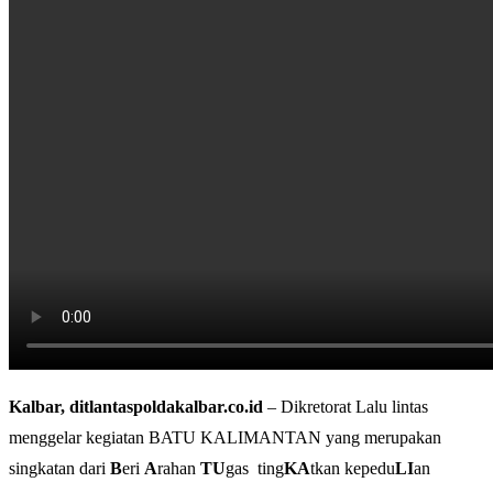
Kalbar, ditlantaspoldakalbar.co.id
– Dikretorat Lalu lintas
menggelar kegiatan BATU KALIMANTAN yang merupakan
singkatan dari
B
eri
A
rahan
TU
gas ting
KA
tkan kepedu
LI
an