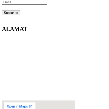
ALAMAT
Direktorat Lalu Lintas Polda Kalbar
Jl. Jenderal Ahmad Yani No.1, Bangka Belitung Laut, Pontianak
Tenggara, Kota Pontianak, Kalimantan Barat, 78124