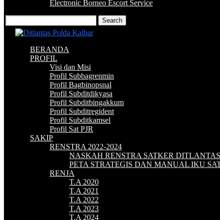
Electronic Borneo Escort Service
BERANDA
PROFIL
Visi dan Misi
Profil Subbagrenmin
Profil Bagbinopsnal
Profil Subditdikyasa
Profil Subditbingakkum
Profil Subditregident
Profil Subditkamsel
Profil Sat PJR
SAKIP
RENSTRA 2022-2024
NASKAH RENSTRA SATKER DITLANTA
PETA STRATEGIS DAN MANUAL IKU S
RENJA
T.A 2020
T.A 2021
T.A 2022
T.A 2023
T.A 2024