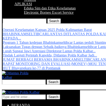
APLIKASI
Eduka Sim dan Etika Keselamatan
Electronic Borneo Escort Service
Recent Updates :
Operasi Keselamatan Kapuas 2025 Polda Kalimantan Barat
BHABINKAMSELTIBCARLANTAS DITLANTAS POLDA K
KEPADA...
Program 1 Tahun kedepan Bhabinkamseltibcar Lantas peduli Stuntin
Laksanakan Tugas dengan Sebaik-baiknya Bhabinkamseltibcar Lant
Lurah Sungai Jawi Apresiasi Direktorat Lantas Polda Kalbar...
Tindak Lanjuti Perintah Kapolda, Ditlantas Polda Kalbar Jadi...
JUMAT BERBAGI BERSAMA BHABINKAMSELTIBCARLAN
RAPAT MONITORING DAN EVALUASI (MONEV) MOU TENT
HUT Bhayangkara ke-77 di Pontianak
Search
BERANDA