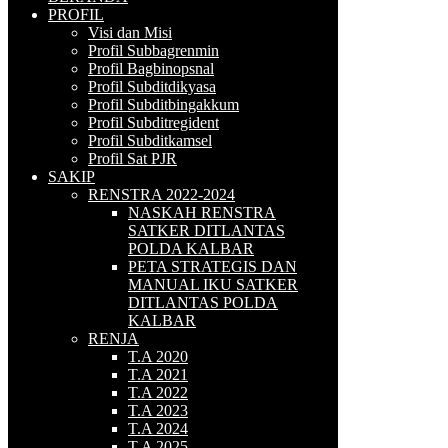
PROFIL
Visi dan Misi
Profil Subbagrenmin
Profil Bagbinopsnal
Profil Subditdikyasa
Profil Subditbingakkum
Profil Subditregident
Profil Subditkamsel
Profil Sat PJR
SAKIP
RENSTRA 2022-2024
NASKAH RENSTRA
SATKER DITLANTAS
POLDA KALBAR
PETA STRATEGIS DAN
MANUAL IKU SATKER
DITLANTAS POLDA
KALBAR
RENJA
T.A 2020
T.A 2021
T.A 2022
T.A 2023
T.A 2024
T.A 2025