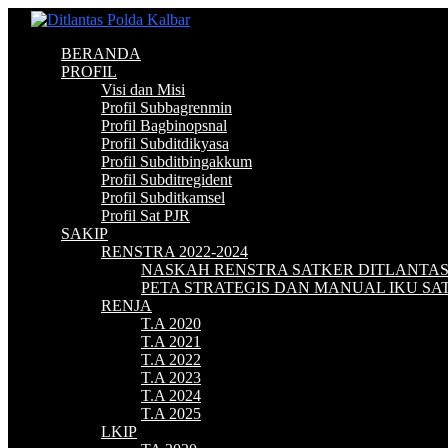
BERANDA
PROFIL
Visi dan Misi
Profil Subbagrenmin
Profil Bagbinopsnal
Profil Subditdikyasa
Profil Subditbingakkum
Profil Subditregident
Profil Subditkamsel
Profil Sat PJR
SAKIP
RENSTRA 2022-2024
NASKAH RENSTRA SATKER DITLANTA
PETA STRATEGIS DAN MANUAL IKU S
RENJA
T.A 2020
T.A 2021
T.A 2022
T.A 2023
T.A 2024
T.A 2025
LKIP