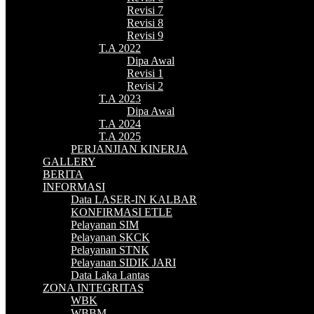
Revisi 7
Revisi 8
Revisi 9
T.A 2022
Dipa Awal
Revisi 1
Revisi 2
T.A 2023
Dipa Awal
T.A 2024
T.A 2025
PERJANJIAN KINERJA
GALLERY
BERITA
INFORMASI
Data LASER-IN KALBAR
KONFIRMASI ETLE
Pelayanan SIM
Pelayanan SKCK
Pelayanan STNK
Pelayanan SIDIK JARI
Data Laka Lantas
ZONA INTEGRITAS
WBK
WBBM