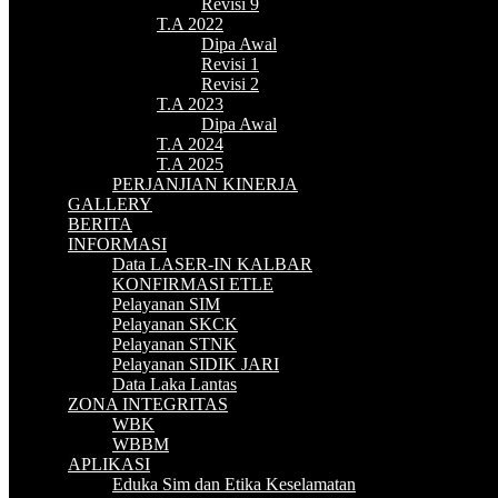
Revisi 9
T.A 2022
Dipa Awal
Revisi 1
Revisi 2
T.A 2023
Dipa Awal
T.A 2024
T.A 2025
PERJANJIAN KINERJA
GALLERY
BERITA
INFORMASI
Data LASER-IN KALBAR
KONFIRMASI ETLE
Pelayanan SIM
Pelayanan SKCK
Pelayanan STNK
Pelayanan SIDIK JARI
Data Laka Lantas
ZONA INTEGRITAS
WBK
WBBM
APLIKASI
Eduka Sim dan Etika Keselamatan