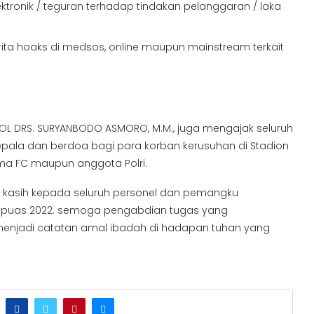
ronik / teguran terhadap tindakan pelanggaran / laka
rita hoaks di medsos, online maupun mainstream terkait
 POL DRS. SURYANBODO ASMORO, M.M., juga mengajak seluruh
pala dan berdoa bagi para korban kerusuhan di Stadion
ema FC maupun anggota Polri.
 kasih kepada seluruh personel dan pemangku
 kapuas 2022. semoga pengabdian tugas yang
 menjadi catatan amal ibadah di hadapan tuhan yang