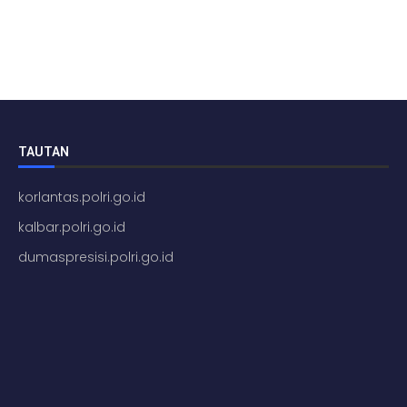
TAUTAN
korlantas.polri.go.id
kalbar.polri.go.id
dumaspresisi.polri.go.id