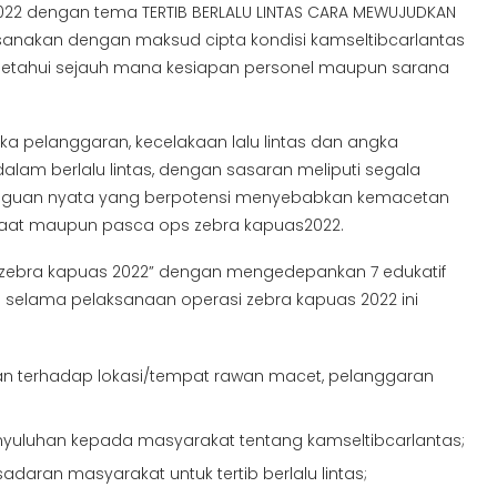
 2022 dengan tema TERTIB BERLALU LINTAS CARA MEWUJUDKAN
aksanakan dengan maksud cipta kondisi kamseltibcarlantas
ngetahui sejauh mana kesiapan personel maupun sarana
gka pelanggaran, kecelakaan lalu lintas dan angka
dalam berlalu lintas, dengan sasaran meliputi segala
guan nyata yang berpotensi menyebabkan kemacetan
 saat maupun pasca ops zebra kapuas2022.
i ”zebra kapuas 2022” dengan mengedepankan 7 edukatif
 selama pelaksanaan operasi zebra kapuas 2022 ini
aan terhadap lokasi/tempat rawan macet, pelanggaran
uluhan kepada masyarakat tentang kamseltibcarlantas;
ran masyarakat untuk tertib berlalu lintas;