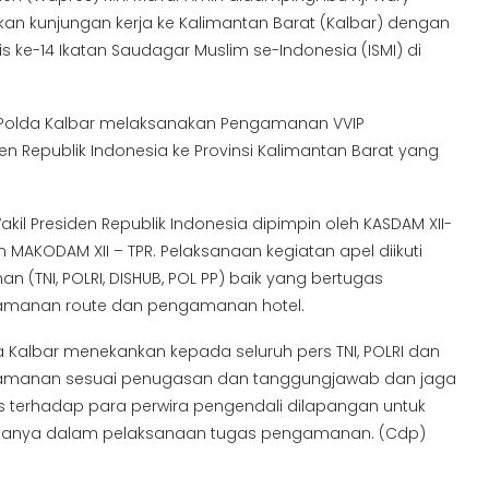
an kunjungan kerja ke Kalimantan Barat (Kalbar) dengan
ke-14 Ikatan Saudagar Muslim se-Indonesia (ISMI) di
as Polda Kalbar melaksanakan Pengamanan VVIP
n Republik Indonesia ke Provinsi Kalimantan Barat yang
l Presiden Republik Indonesia dipimpin oleh KASDAM XII-
AKODAM XII – TPR. Pelaksanaan kegiatan apel diikuti
 (TNI, POLRI, DISHUB, POL PP) baik yang bertugas
gamanan route dan pengamanan hotel.
Kalbar menekankan kepada seluruh pers TNI, POLRI dan
amanan sesuai penugasan dan tanggungjawab dan jaga
us terhadap para perwira pengendali dilapangan untuk
tanya dalam pelaksanaan tugas pengamanan. (Cdp)