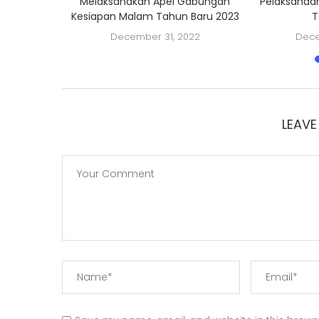
ka
Melaksanakan Apel Gabungan
Pelaksanaa
Kesiapan Malam Tahun Baru 2023
T
2022
December 31, 2022
Dece
LEAV