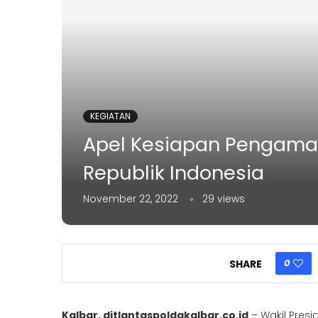
KEGIATAN
Apel Kesiapan Pengaman
Republik Indonesia
November 22, 2022
29
views
0
SHARE
Kalbar, ditlantaspoldakalbar.co.id
– Wakil Presi