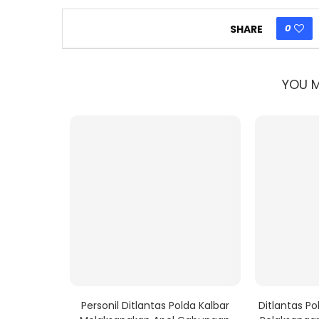
0
SHARE
YOU M
bagi Untuk
Personil Ditlantas Polda Kalbar
Ditlantas P