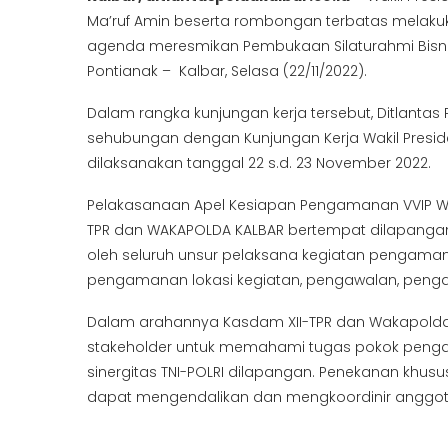
Ma’ruf Amin beserta rombongan terbatas melakuk
agenda meresmikan Pembukaan Silaturahmi Bisnis 
Pontianak – Kalbar, Selasa (22/11/2022).
Dalam rangka kunjungan kerja tersebut, Ditlant
sehubungan dengan Kunjungan Kerja Wakil Preside
dilaksanakan tanggal 22 s.d. 23 November 2022.
Pelakasanaan Apel Kesiapan Pengamanan VVIP Waki
TPR dan WAKAPOLDA KALBAR bertempat dilapangan M
oleh seluruh unsur pelaksana kegiatan pengamanan
pengamanan lokasi kegiatan, pengawalan, pen
Dalam arahannya Kasdam XII-TPR dan Wakapolda 
stakeholder untuk memahami tugas pokok peng
sinergitas TNI-POLRI dilapangan. Penekanan khus
dapat mengendalikan dan mengkoordinir anggo