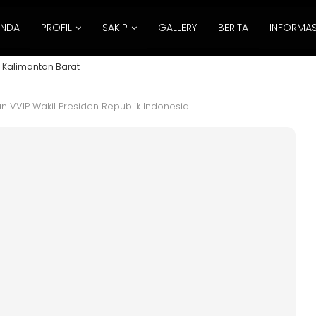
ANDA
PROFIL
SAKIP
GALLERY
BERITA
INFORMAS
 Kalimantan Barat
VVIP Wakil Presiden Republik Indonesia