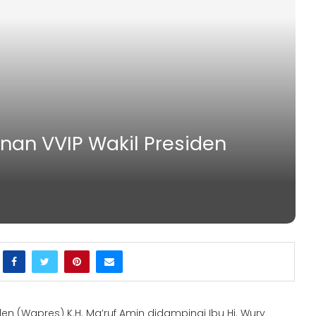
an VVIP Wakil Presiden
den (Wapres) K.H. Ma’ruf Amin didampingi Ibu Hj. Wury