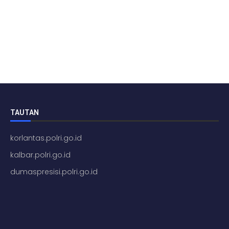
TAUTAN
korlantas.polri.go.id
kalbar.polri.go.id
dumaspresisi.polri.go.id