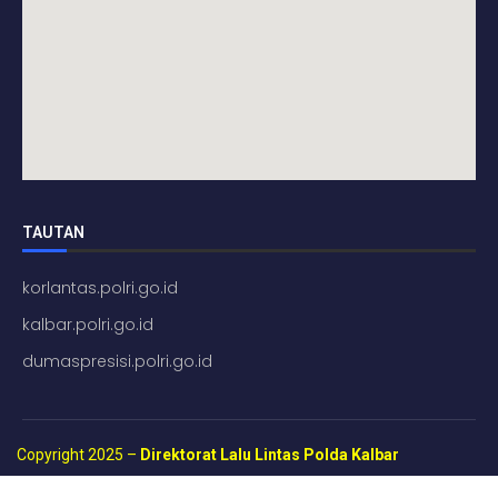
TAUTAN
korlantas.polri.go.id
kalbar.polri.go.id
dumaspresisi.polri.go.id
Copyright 2025 –
Direktorat Lalu Lintas Polda Kalbar