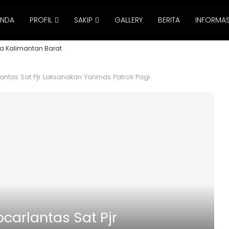
ANDA
PROFIL
SAKIP
GALLERY
BERITA
INFORMAS
a Kalimantan Barat
ntas Sat Pjr Laksanakan Yanmas Patroli Pagi
arlantas Sat Pjr