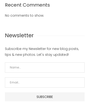
Recent Comments
Laksanakan Tugas dengan
Tindak Lanjuti Perintah Kapo
No comments to show.
Sebaik-baiknya
Ditlantas Polda Kalbar Jadi 
Bhabinkamseltibcar Lantas
Tua Asuh Bagi...
July 15, 2023
July 15, 2023
Newsletter
Subscribe my Newsletter for new blog posts,
tips & new photos. Let's stay updated!