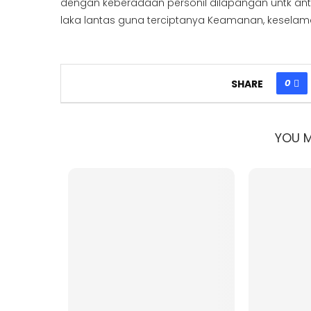
dengan keberadaan personil dilapangan untk an
laka lantas guna terciptanya Keamanan, keselamata
0
SHARE
YOU M