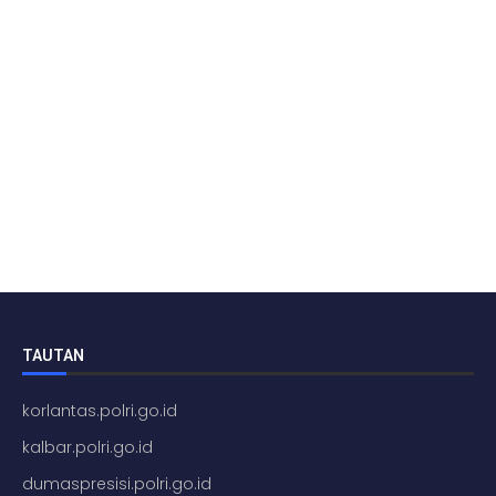
TAUTAN
korlantas.polri.go.id
kalbar.polri.go.id
dumaspresisi.polri.go.id