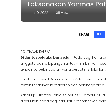
Laksanakan Yanmas Patr
June 9, 2022
38
views
0
SHARE
PONTIANAK KALBAR
Ditlantaspoldakalbar.co.id
– Pada pagi hari arus
anggota polri dilapangan untuk memberikan r
terjadinya pelanggaran yang berpotensi laka lant
Untuk itu Personil Dilantas Polda Kalbar dipimpin ol
rawan terjadinya kemacetan dan pelanggaran di 
Kasat Pjr Ditlantas Polda Kalbar AKBPJamhuri Nur
diperlukan pada pagi hari untuk memberikan pe