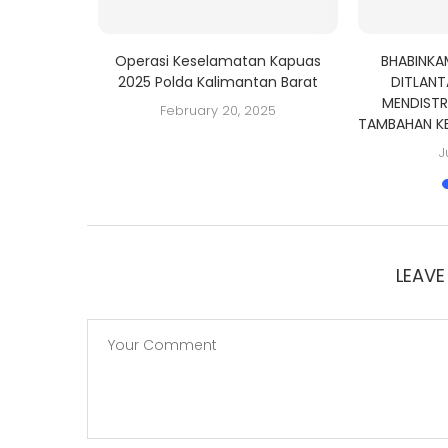
I, POLDA
Operasi Keselamatan Kapuas
BHABINKA
GA BERSAMA
2025 Polda Kalimantan Barat
DITLANT
MENDISTR
February 20, 2025
TAMBAHAN K
J
LEAV