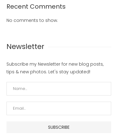
Recent Comments
No comments to show.
Newsletter
Subscribe my Newsletter for new blog posts,
tips & new photos. Let's stay updated!
Laksanakan Tugas dengan
Tindak Lanjuti Perintah Kapo
Sebaik-baiknya
Ditlantas Polda Kalbar Jadi 
Bhabinkamseltibcar Lantas
Tua Asuh Bagi...