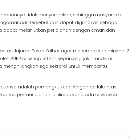
ngamanannya tidak menyeramkan, sehingga masyarakat
pengamanaan tersebut dan dapat digunakan sebagai
gga dapat melanjutkan perjalanan dengan aman dan
Lantas Jajaran Polda Kalbar agar menempatkan minimal 2
leh PUPR di setiap 50 Km sepanjang jalur mudik di
erta menghilangkan ego sektoral untuk membantu
otanya adalah pemangku kepentingan berlalulintas
ahas permasalahan lalulintas yang ada di wilayah