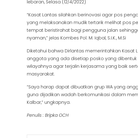
lebaran, Selasa (12/4/2022)
“Kasat Lantas silahkan berinovasi agar pos pe
yang melaksanakan mudik tertarik melihat pos 
tempat beristirahat bagi pengguna jalan sehin
nyaman,” jelas Kombes Pol. M. Iqbal, S.I.K., M.Si
Diketahui bahwa Dirlantas memerintahkan Kasat 
anggota yang ada disetiap posko yang dibentuk o
wilayahnya agar terjalin kerjasama yang baik s
masyarakat.
“Saya harap dapat dibuatkan grup WA yang angg
guna dijadikan wadah berkomunikasi dalam memb
Kalbar,” ungkapnya.
Penulis : Bripka OCH