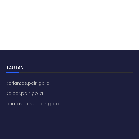
TAUTAN
korlantas.polri.go.id
kalbar.polri.go.id
dumaspresisi.polri.go.id