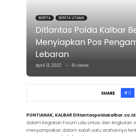
BERITA
BERITA UTAMA
Ditlantas Polda Kalbar Be
Menyiapkan Pos Pengam
Lebaran
April 13, 2022
61
views
0
SHARE
PONTIANAK, KALBAR Ditlantaspoldakalbar.co.id
dalam Kegiatan Forum Lalu Lintas dan Angkutan J
menyampaikan dalam salah satu arahannya ten