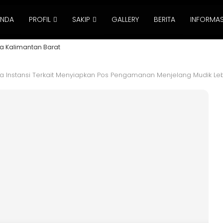
ANDA
PROFIL
SAKIP
GALLERY
BERITA
INFORMAS
a Kalimantan Barat
rta Instansi Terkait Menyiapkan Pos Pengamanan Menjelang Mudik L