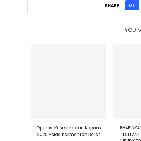
0
SHARE
YOU M
I, POLDA
Operasi Keselamatan Kapuas
BHABINKA
GA BERSAMA
2025 Polda Kalimantan Barat
DITLANT
MENDISTR