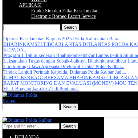
APLIKASI
Eduka Sim dan Etika Keselamatan
Electronic Borneo Escort Service
Recent Updates :
Operasi Keselamatan Kapuas 2025 Polda Kalimantan Barat
BHABINKAMSELTIBCARLANTAS DITLANTAS POLDA K
KEPADA...
Program 1 Tahun kedepan Bhabinkamseltibcar Lantas peduli Stuntin
Laksanakan Tugas dengan Sebaik-baiknya Bhabinkamseltibcar Lant
Lurah Sungai Jawi Apresiasi Direktorat Lantas Polda Kalbar...
Tindak Lanjuti Perintah Kapolda, Ditlantas Polda Kalbar Jadi...
JUMAT BERBAGI BERSAMA BHABINKAMSELTIBCARLAN
RAPAT MONITORING DAN EVALUASI (MONEV) MOU TENT
HUT Bhayangkara ke-77 di Pontianak
Search
BERANDA