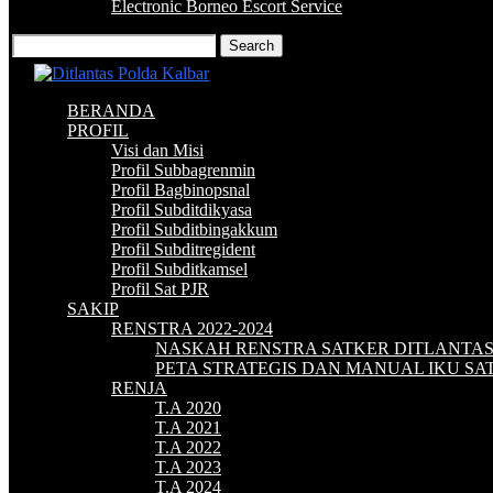
Electronic Borneo Escort Service
BERANDA
PROFIL
Visi dan Misi
Profil Subbagrenmin
Profil Bagbinopsnal
Profil Subditdikyasa
Profil Subditbingakkum
Profil Subditregident
Profil Subditkamsel
Profil Sat PJR
SAKIP
RENSTRA 2022-2024
NASKAH RENSTRA SATKER DITLANTA
PETA STRATEGIS DAN MANUAL IKU S
RENJA
T.A 2020
T.A 2021
T.A 2022
T.A 2023
T.A 2024