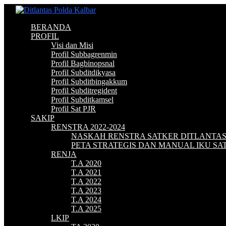
BERANDA
PROFIL
Visi dan Misi
Profil Subbagrenmin
Profil Bagbinopsnal
Profil Subditdikyasa
Profil Subditbingakkum
Profil Subditregident
Profil Subditkamsel
Profil Sat PJR
SAKIP
RENSTRA 2022-2024
NASKAH RENSTRA SATKER DITLANTA
PETA STRATEGIS DAN MANUAL IKU S
RENJA
T.A 2020
T.A 2021
T.A 2022
T.A 2023
T.A 2024
T.A 2025
LKIP