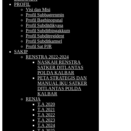
PROFIL
Visi dan Misi
Profil Subbagrenmin
Profil Bagbinopsnal
Profil Subditdikyasa
Profil Subditbingakkum
Profil Subditregident
Profil Subditkamsel
Profil Sat PJR
SAKIP
RENSTRA 2022-2024
NASKAH RENSTRA
SATKER DITLANTAS
POLDA KALBAR
PETA STRATEGIS DAN
MANUAL IKU SATKER
DITLANTAS POLDA
KALBAR
RENJA
T.A 2020
T.A 2021
T.A 2022
T.A 2023
T.A 2024
T.A 2025