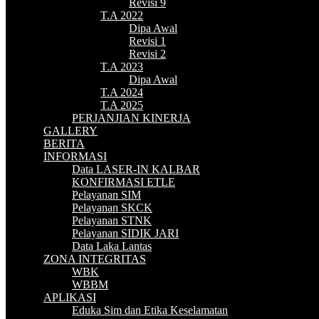
Revisi 9
T.A 2022
Dipa Awal
Revisi 1
Revisi 2
T.A 2023
Dipa Awal
T.A 2024
T.A 2025
PERJANJIAN KINERJA
GALLERY
BERITA
INFORMASI
Data LASER-IN KALBAR
KONFIRMASI ETLE
Pelayanan SIM
Pelayanan SKCK
Pelayanan STNK
Pelayanan SIDIK JARI
Data Laka Lantas
ZONA INTEGRITAS
WBK
WBBM
APLIKASI
Eduka Sim dan Etika Keselamatan