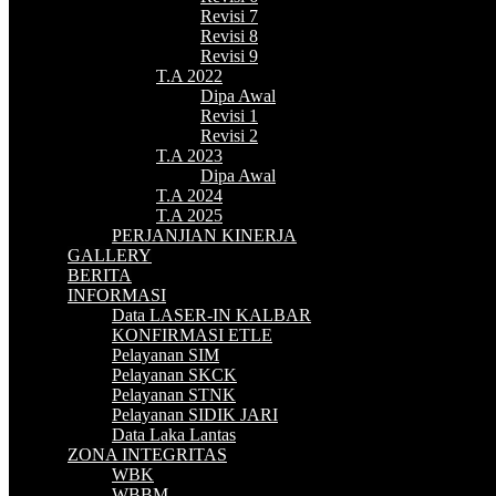
Revisi 7
Revisi 8
Revisi 9
T.A 2022
Dipa Awal
Revisi 1
Revisi 2
T.A 2023
Dipa Awal
T.A 2024
T.A 2025
PERJANJIAN KINERJA
GALLERY
BERITA
INFORMASI
Data LASER-IN KALBAR
KONFIRMASI ETLE
Pelayanan SIM
Pelayanan SKCK
Pelayanan STNK
Pelayanan SIDIK JARI
Data Laka Lantas
ZONA INTEGRITAS
WBK
WBBM