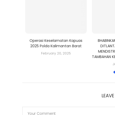
I, POLDA
Operasi Keselamatan Kapuas
BHABINKA
GA BERSAMA
2025 Polda Kalimantan Barat
DITLANT
MENDISTR
February 20, 2025
TAMBAHAN K
J
LEAV