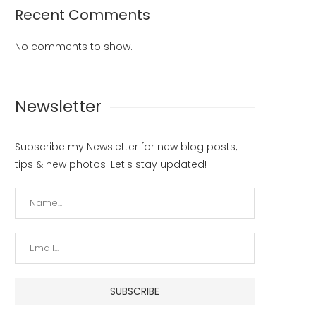
Recent Comments
No comments to show.
Newsletter
Laksanakan Tugas dengan
Tindak Lanjuti Perintah Kapo
Sebaik-baiknya
Ditlantas Polda Kalbar Jadi 
Bhabinkamseltibcar Lantas
Tua Asuh Bagi...
Subscribe my Newsletter for new blog posts,
July 15, 2023
July 15, 2023
tips & new photos. Let's stay updated!