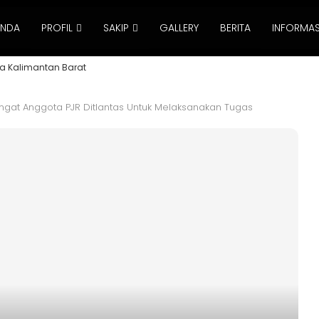
ANDA
PROFIL
SAKIP
GALLERY
BERITA
INFORMAS
a Kalimantan Barat
gat Anggota PJR Ditlantas Untuk Melaksanakan Tugas