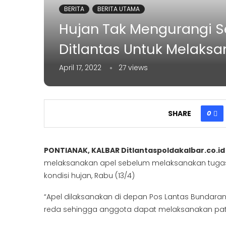
BERITA
BERITA UTAMA
Hujan Tak Mengurangi 
Ditlantas Untuk Melaks
April 17, 2022
27
views
0
SHARE
PONTIANAK, KALBAR Ditlantaspoldakalbar.co.id
melaksanakan apel sebelum melaksanakan tugas p
kondisi hujan, Rabu (13/4)
“Apel dilaksanakan di depan Pos Lantas Bundaran 
reda sehingga anggota dapat melaksanakan patrol