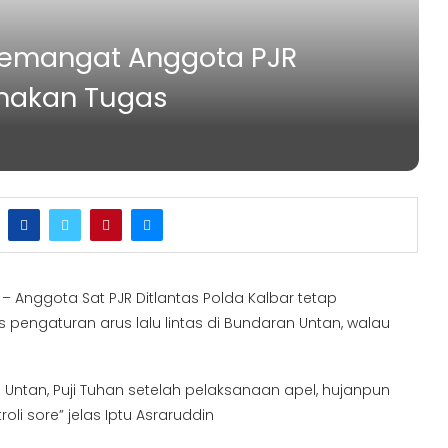
Semangat Anggota PJR
anakan Tugas
– Anggota Sat PJR Ditlantas Polda Kalbar tetap
engaturan arus lalu lintas di Bundaran Untan, walau
Untan, Puji Tuhan setelah pelaksanaan apel, hujanpun
i sore” jelas Iptu Asraruddin