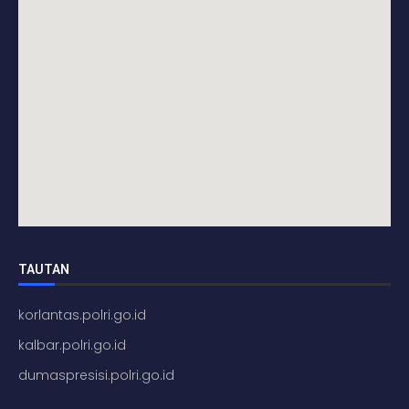
TAUTAN
korlantas.polri.go.id
kalbar.polri.go.id
dumaspresisi.polri.go.id