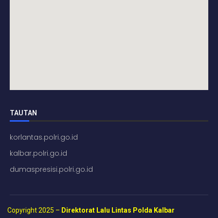
TAUTAN
korlantas.polri.go.id
kalbar.polri.go.id
dumaspresisi.polri.go.id
Copyright 2025 –
Direktorat Lalu Lintas Polda Kalbar