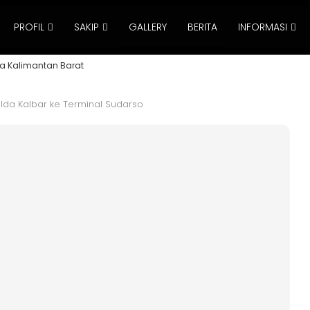
PROFIL
SAKIP
GALLERY
BERITA
INFORMASI
a Kalimantan Barat
Polda Kalbar ke Terminal Sudarso