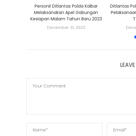
bagi Untuk
Personil Ditlantas Polda Kalbar
Ditlantas P
ka
Melaksanakan Apel Gabungan
Pelaksanaa
Kesiapan Malam Tahun Baru 2023
T
2022
December 31, 2022
Dece
LEAV