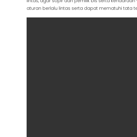
lintas, agar sopir dan pemilik bis serta kendara
aturan berlalu lintas serta dapat mematuhi tata te