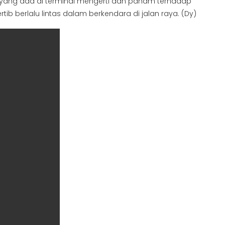
an yang ada di terminal mengerti dan paham terhadap
rtib berlalu lintas dalam berkendara di jalan raya. (Dy)