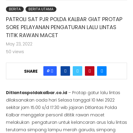
BERITA
BERITA UTAMA
PATROLI SAT PJR POLDA KALBAR GIAT PROTAP
SORE PELAYANAN PENGATURAN LALU LINTAS
TITIK RAWAN MACET
May 23, 2022
50
views
0
SHARE
Ditlantaspoldakalbar.co.id
– Protap gatur lalu lintas
dilaksanakan oada hari Selasa tanggal 10 Mei 2922
sekitar jam 15.00 s/d 17.30 wib jajaran Ditlantas Polda
Kalbar menggelar personil dititik rawan macet
melakukan pengaturan untuk kelancaran arus lalu lintas
terutama simpang lampu merah garuda, simpang