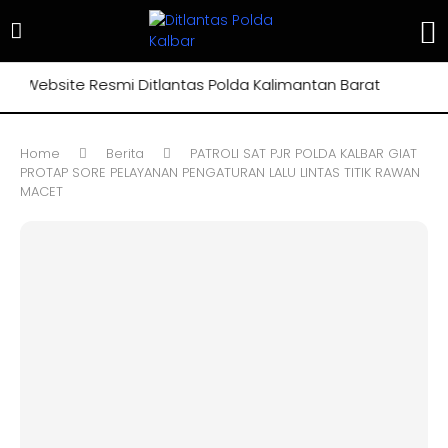
 Website Resmi Ditlantas Polda Kalimantan Barat
Home
Berita
PATROLI SAT PJR POLDA KALBAR GIAT
PROTAP SORE PELAYANAN PENGATURAN LALU LINTAS TITIK RAWAN
MACET