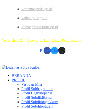
korlantas.polri.go.id
kalbar.polri.go.id
dumaspresisi.polri.go.id
Copyright 2025 –
Direktorat Lalu Lintas Polda Kalbar
Facebook
Twitter
Instagram
BERANDA
PROFIL
Visi dan Misi
Profil Subbagrenmin
Profil Bagbinopsnal
Profil Subditdikyasa
Profil Subditbingakkum
Profil Subditregident