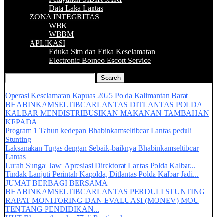
Data Laka Lantas
ZONA INTEGRITAS
WBK
WBBM
APLIKASI
Eduka Sim dan Etika Keselamatan
Electronic Borneo Escort Service
Recent Updates :
Operasi Keselamatan Kapuas 2025 Polda Kalimantan Barat
BHABINKAMSELTIBCARLANTAS DITLANTAS POLDA
KALBAR MENDISTRIBUSIKAN MAKANAN TAMBAHAN
KEPADA...
Program 1 Tahun kedepan Bhabinkamseltibcar Lantas peduli
Stunting
Laksanakan Tugas dengan Sebaik-baiknya Bhabinkamseltibcar
Lantas
Lurah Sungai Jawi Apresiasi Direktorat Lantas Polda Kalbar...
Tindak Lanjuti Perintah Kapolda, Ditlantas Polda Kalbar Jadi...
JUMAT BERBAGI BERSAMA
BHABINKAMSELTIBCARLANTAS PERDULI STUNTING
RAPAT MONITORING DAN EVALUASI (MONEV) MOU
TENTANG PENDIDIKAN...