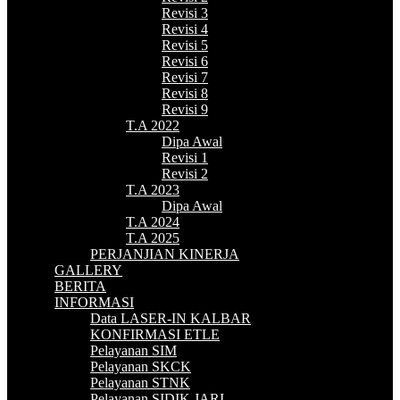
Revisi 3
Revisi 4
Revisi 5
Revisi 6
Revisi 7
Revisi 8
Revisi 9
T.A 2022
Dipa Awal
Revisi 1
Revisi 2
T.A 2023
Dipa Awal
T.A 2024
T.A 2025
PERJANJIAN KINERJA
GALLERY
BERITA
INFORMASI
Data LASER-IN KALBAR
KONFIRMASI ETLE
Pelayanan SIM
Pelayanan SKCK
Pelayanan STNK
Pelayanan SIDIK JARI