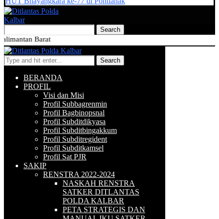
HUT Bhayangkara ke-77 di Pontianak
an Barat
Search
BERANDA
PROFIL
Visi dan Misi
Profil Subbagrenmin
Profil Bagbinopsnal
Profil Subditdikyasa
Profil Subditbingakkum
Profil Subditregident
Profil Subditkamsel
Profil Sat PJR
SAKIP
RENSTRA 2022-2024
NASKAH RENSTRA
SATKER DITLANTAS
POLDA KALBAR
PETA STRATEGIS DAN
MANUAL IKU SATKER