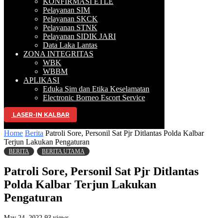
KONFIRMASI ETLE
Pelayanan SIM
Pelayanan SKCK
Pelayanan STNK
Pelayanan SIDIK JARI
Data Laka Lantas
ZONA INTEGRITAS
WBK
WBBM
APLIKASI
Eduka Sim dan Etika Keselamatan
Electronic Borneo Escort Service
LASER-IN KALBAR
Selamat Datang di Website
Home
Berita
Patroli Sore, Personil Sat Pjr Ditlantas Polda Kalbar
Terjun Lakukan Pengaturan
BERITA
BERITA UTAMA
Patroli Sore, Personil Sat Pjr Ditlantas
Polda Kalbar Terjun Lakukan
Pengaturan
May 24, 2022
93
views