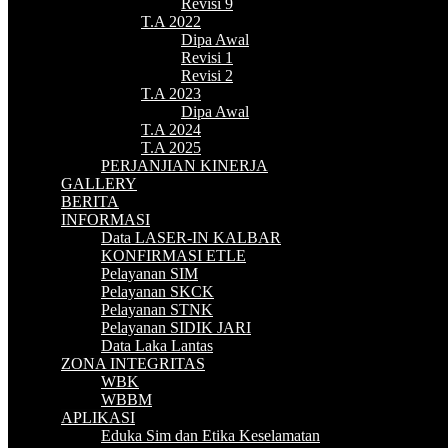
Revisi 9
T.A 2022
Dipa Awal
Revisi 1
Revisi 2
T.A 2023
Dipa Awal
T.A 2024
T.A 2025
PERJANJIAN KINERJA
GALLERY
BERITA
INFORMASI
Data LASER-IN KALBAR
KONFIRMASI ETLE
Pelayanan SIM
Pelayanan SKCK
Pelayanan STNK
Pelayanan SIDIK JARI
Data Laka Lantas
ZONA INTEGRITAS
WBK
WBBM
APLIKASI
Eduka Sim dan Etika Keselamatan