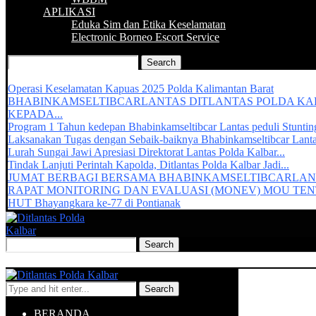
APLIKASI
Eduka Sim dan Etika Keselamatan
Electronic Borneo Escort Service
Recent Updates :
Operasi Keselamatan Kapuas 2025 Polda Kalimantan Barat
BHABINKAMSELTIBCARLANTAS DITLANTAS POLDA K
KEPADA...
Program 1 Tahun kedepan Bhabinkamseltibcar Lantas peduli Stuntin
Laksanakan Tugas dengan Sebaik-baiknya Bhabinkamseltibcar Lant
Lurah Sungai Jawi Apresiasi Direktorat Lantas Polda Kalbar...
Tindak Lanjuti Perintah Kapolda, Ditlantas Polda Kalbar Jadi...
JUMAT BERBAGI BERSAMA BHABINKAMSELTIBCARLAN
RAPAT MONITORING DAN EVALUASI (MONEV) MOU TENT
HUT Bhayangkara ke-77 di Pontianak
Search
BERANDA