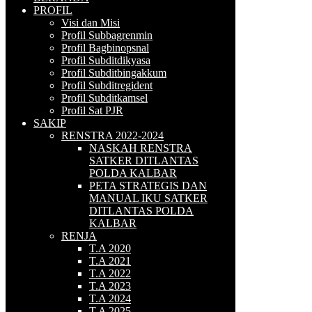
PROFIL
Visi dan Misi
Profil Subbagrenmin
Profil Bagbinopsnal
Profil Subditdikyasa
Profil Subditbingakkum
Profil Subditregident
Profil Subditkamsel
Profil Sat PJR
SAKIP
RENSTRA 2022-2024
NASKAH RENSTRA
SATKER DITLANTAS
POLDA KALBAR
PETA STRATEGIS DAN
MANUAL IKU SATKER
DITLANTAS POLDA
KALBAR
RENJA
T.A 2020
T.A 2021
T.A 2022
T.A 2023
T.A 2024
T.A 2025