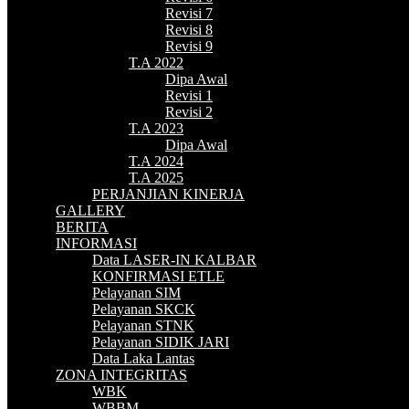
Revisi 7
Revisi 8
Revisi 9
T.A 2022
Dipa Awal
Revisi 1
Revisi 2
T.A 2023
Dipa Awal
T.A 2024
T.A 2025
PERJANJIAN KINERJA
GALLERY
BERITA
INFORMASI
Data LASER-IN KALBAR
KONFIRMASI ETLE
Pelayanan SIM
Pelayanan SKCK
Pelayanan STNK
Pelayanan SIDIK JARI
Data Laka Lantas
ZONA INTEGRITAS
WBK
WBBM