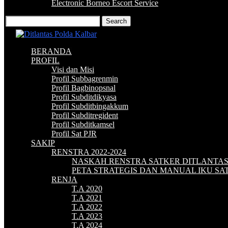
Electronic Borneo Escort Service
BERANDA
PROFIL
Visi dan Misi
Profil Subbagrenmin
Profil Bagbinopsnal
Profil Subditdikyasa
Profil Subditbingakkum
Profil Subditregident
Profil Subditkamsel
Profil Sat PJR
SAKIP
RENSTRA 2022-2024
NASKAH RENSTRA SATKER DITLANTA
PETA STRATEGIS DAN MANUAL IKU S
RENJA
T.A 2020
T.A 2021
T.A 2022
T.A 2023
T.A 2024