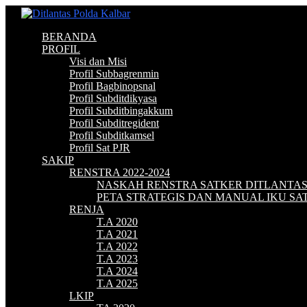
BERANDA
PROFIL
Visi dan Misi
Profil Subbagrenmin
Profil Bagbinopsnal
Profil Subditdikyasa
Profil Subditbingakkum
Profil Subditregident
Profil Subditkamsel
Profil Sat PJR
SAKIP
RENSTRA 2022-2024
NASKAH RENSTRA SATKER DITLANTA
PETA STRATEGIS DAN MANUAL IKU S
RENJA
T.A 2020
T.A 2021
T.A 2022
T.A 2023
T.A 2024
T.A 2025
LKIP