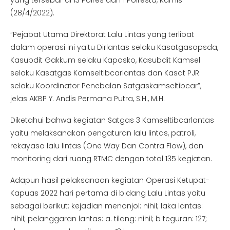
(28/4/2022).
“Pejabat Utama Direktorat Lalu Lintas yang terlibat
dalam operasi ini yaitu Dirlantas selaku Kasatgasopsda,
Kasubdit Gakkum selaku Kaposko, Kasubdit Kamsel
selaku Kasatgas Kamseltibcarlantas dan Kasat PJR
selaku Koordinator Penebalan Satgaskamseltibcar”,
jelas AKBP Y. Andis Permana Putra, S.H., M.H.
Diketahui bahwa kegiatan Satgas 3 Kamseltibcarlantas
yaitu melaksanakan pengaturan lalu lintas, patroli,
rekayasa lalu lintas (One Way Dan Contra Flow), dan
monitoring dari ruang RTMC dengan total 135 kegiatan.
Adapun hasil pelaksanaan kegiatan Operasi Ketupat-
Kapuas 2022 hari pertama di bidang Lalu Lintas yaitu
sebagai berikut: kejadian menonjol: nihil; laka lantas:
nihil; pelanggaran lantas: a. tilang: nihil; b teguran: 127;