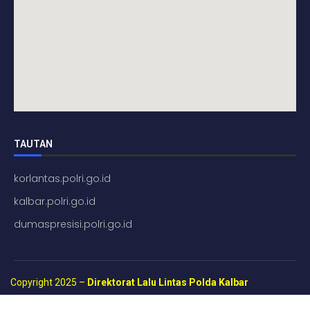
TAUTAN
korlantas.polri.go.id
kalbar.polri.go.id
dumaspresisi.polri.go.id
Copyright 2025 –
Direktorat Lalu Lintas Polda Kalbar