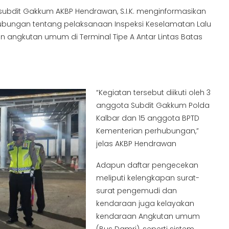
asubdit Gakkum AKBP Hendrawan, S.I.K. menginformasikan
ubungan tentang pelaksanaan Inspeksi Keselamatan Lalu
 angkutan umum di Terminal Tipe A Antar Lintas Batas
“Kegiatan tersebut diikuti oleh 3
anggota Subdit Gakkum Polda
Kalbar dan 15 anggota BPTD
Kementerian perhubungan,”
jelas AKBP Hendrawan
Adapun daftar pengecekan
meliputi kelengkapan surat-
surat pengemudi dan
kendaraan juga kelayakan
kendaraan Angkutan umum
(Bus Damri), seperti sistem