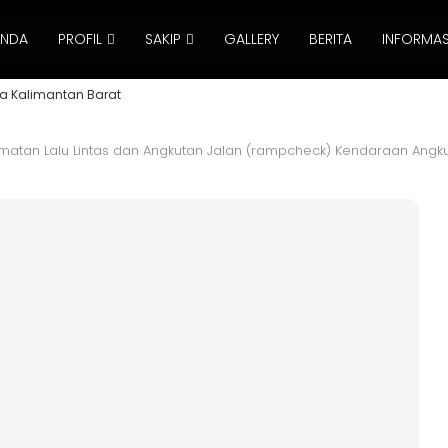
ANDA
PROFIL
SAKIP
GALLERY
BERITA
INFORMAS
a Kalimantan Barat
matan Lalu Lintas dan Angkutan Jalan (rampcheck) Kendaraan Angkut