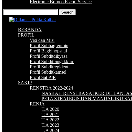
Electronic Borneo Escort Service
BERANDA
PROFIL
Visi dan Misi
Profil Subbagrenmin
Profil Bagbinopsnal
Profil Subditdikyasa
Profil Subditbingakkum
Profil Subditregident
Profil Subditkamsel
Profil Sat PJR
SAKIP
RENSTRA 2022-2024
NASKAH RENSTRA SATKER DITLANTA
PETA STRATEGIS DAN MANUAL IKU S
RENJA
T.A 2020
T.A 2021
T.A 2022
T.A 2023
T.A 2024