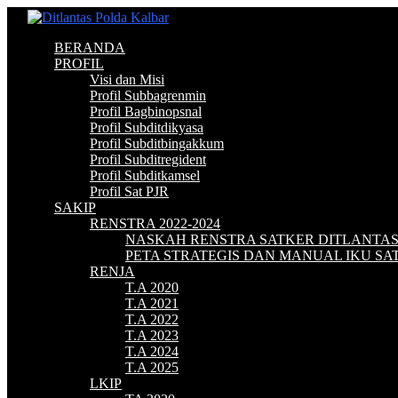
BERANDA
PROFIL
Visi dan Misi
Profil Subbagrenmin
Profil Bagbinopsnal
Profil Subditdikyasa
Profil Subditbingakkum
Profil Subditregident
Profil Subditkamsel
Profil Sat PJR
SAKIP
RENSTRA 2022-2024
NASKAH RENSTRA SATKER DITLANTA
PETA STRATEGIS DAN MANUAL IKU S
RENJA
T.A 2020
T.A 2021
T.A 2022
T.A 2023
T.A 2024
T.A 2025
LKIP