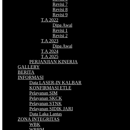
Revisi 7
Revisi 8
Revisi 9
T.A 2022
Dipa Awal
Revisi 1
Revisi 2
T.A 2023
Dipa Awal
T.A 2024
T.A 2025
PERJANJIAN KINERJA
GALLERY
BERITA
INFORMASI
Data LASER-IN KALBAR
KONFIRMASI ETLE
Pelayanan SIM
Pelayanan SKCK
Pelayanan STNK
Pelayanan SIDIK JARI
Data Laka Lantas
ZONA INTEGRITAS
WBK
WBBM