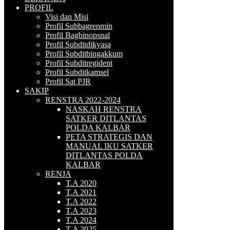
PROFIL
Visi dan Misi
Profil Subbagrenmin
Profil Bagbinopsnal
Profil Subditdikyasa
Profil Subditbingakkum
Profil Subditregident
Profil Subditkamsel
Profil Sat PJR
SAKIP
RENSTRA 2022-2024
NASKAH RENSTRA
SATKER DITLANTAS
POLDA KALBAR
PETA STRATEGIS DAN
MANUAL IKU SATKER
DITLANTAS POLDA
KALBAR
RENJA
T.A 2020
T.A 2021
T.A 2022
T.A 2023
T.A 2024
T.A 2025