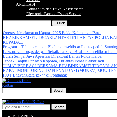
APLIKASI
Eduka Sim dan Etika Keselamatan
Electronic Borneo Escort Service
Recent Updates :
Operasi Keselamatan Kapuas 2025 Polda Kalimantan Barat
BHABINKAMSELTIBCARLANTAS DITLANTAS POLDA K
KEPADA...
Program 1 Tahun kedepan Bhabinkamseltibcar Lantas peduli Stuntin
Laksanakan Tugas dengan Sebaik-baiknya Bhabinkamseltibcar Lant
Lurah Sungai Jawi Apresiasi Direktorat Lantas Polda Kalbar...
Tindak Lanjuti Perintah Kapolda, Ditlantas Polda Kalbar Jadi...
JUMAT BERBAGI BERSAMA BHABINKAMSELTIBCARLAN
RAPAT MONITORING DAN EVALUASI (MONEV) MOU TENT
HUT Bhayangkara ke-77 di Pontianak
Search
BERANDA