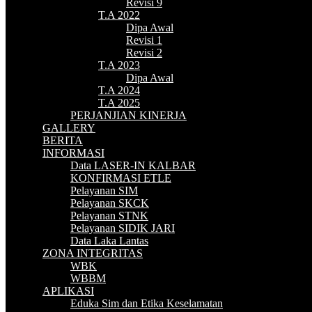
Revisi 9
T.A 2022
Dipa Awal
Revisi 1
Revisi 2
T.A 2023
Dipa Awal
T.A 2024
T.A 2025
PERJANJIAN KINERJA
GALLERY
BERITA
INFORMASI
Data LASER-IN KALBAR
KONFIRMASI ETLE
Pelayanan SIM
Pelayanan SKCK
Pelayanan STNK
Pelayanan SIDIK JARI
Data Laka Lantas
ZONA INTEGRITAS
WBK
WBBM
APLIKASI
Eduka Sim dan Etika Keselamatan