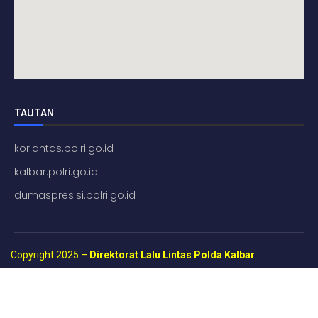
TAUTAN
korlantas.polri.go.id
kalbar.polri.go.id
dumaspresisi.polri.go.id
Copyright 2025 –
Direktorat Lalu Lintas Polda Kalbar