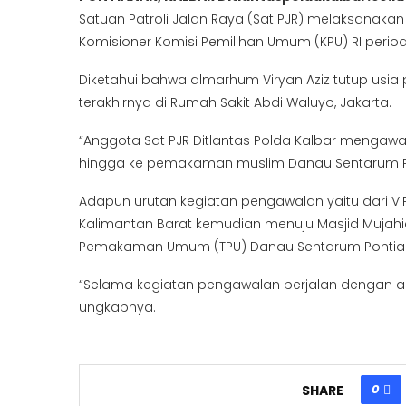
Satuan Patroli Jalan Raya (Sat PJR) melaksanak
Komisioner Komisi Pemilihan Umum (KPU) RI periode
Diketahui bahwa almarhum Viryan Aziz tutup usi
terakhirnya di Rumah Sakit Abdi Waluyo, Jakarta.
“Anggota Sat PJR Ditlantas Polda Kalbar mengaw
hingga ke pemakaman muslim Danau Sentarum Ponti
Adapun urutan kegiatan pengawalan yaitu dari VI
Kalimantan Barat kemudian menuju Masjid Mujahi
Pemakaman Umum (TPU) Danau Sentarum Pontia
“Selama kegiatan pengawalan berjalan dengan am
ungkapnya.
0
SHARE