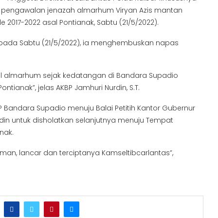
an pengawalan jenazah almarhum Viryan Azis mantan
 2017-2022 asal Pontianak, Sabtu (21/5/2022).
a pada Sabtu (21/5/2022), ia menghembuskan napas
al almarhum sejak kedatangan di Bandara Supadio
anak”, jelas AKBP Jamhuri Nurdin, S.T.
P Bandara Supadio menuju Balai Petitih Kantor Gubernur
din untuk disholatkan selanjutnya menuju Tempat
nak.
an, lancar dan terciptanya Kamseltibcarlantas”,