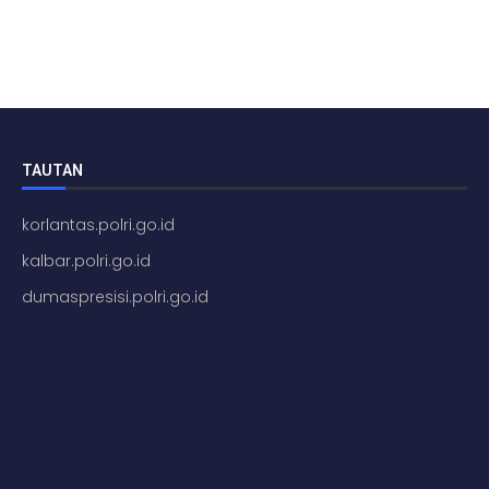
TAUTAN
korlantas.polri.go.id
kalbar.polri.go.id
dumaspresisi.polri.go.id