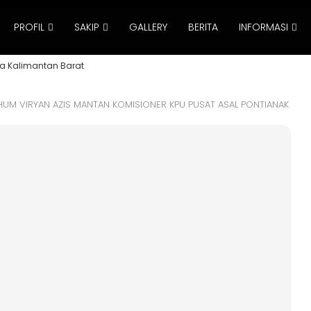
PROFIL
SAKIP
GALLERY
BERITA
INFORMASI
a Kalimantan Barat
UM VIRYAN AZIS MANTAN KOMISIONER KPU PUSAT ASAL PONTIANAK