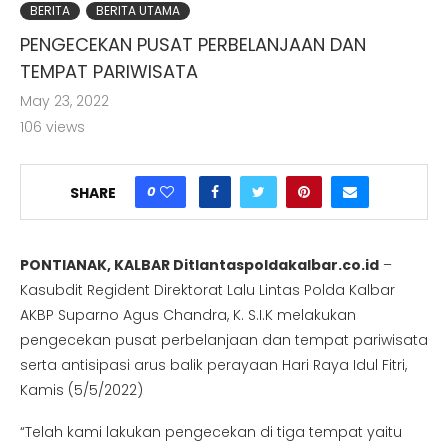
BERITA
BERITA UTAMA
PENGECEKAN PUSAT PERBELANJAAN DAN
TEMPAT PARIWISATA
May 23, 2022
ng di Website Resmi Ditlantas Polda Kalimantan Barat
106
views
0
SHARE
PONTIANAK, KALBAR Ditlantaspoldakalbar.co.id
–
Kasubdit Regident Direktorat Lalu Lintas Polda Kalbar
AKBP Suparno Agus Chandra, K. S.I.K melakukan
pengecekan pusat perbelanjaan dan tempat pariwisata
serta antisipasi arus balik perayaan Hari Raya Idul Fitri,
Kamis (5/5/2022)
“Telah kami lakukan pengecekan di tiga tempat yaitu