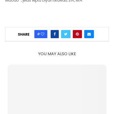
widodo ”, jelas Aiptu Diyah Ekawati, S.H., M.H.
0
SHARE
YOU MAY ALSO LIKE