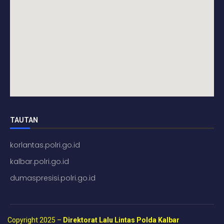
TAUTAN
korlantas.polri.go.id
kalbar.polri.go.id
dumaspresisi.polri.go.id
Copyright 2025 –
Direktorat Lalu Lintas Polda Kalbar