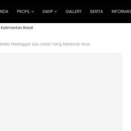
ANDA
PROFIL
SAKIP
GALLERY
BERITA
INFORMAS
 Kalimantan Barat
t Mata Pelanggar Lalu Lintas Yang Melawan Arus