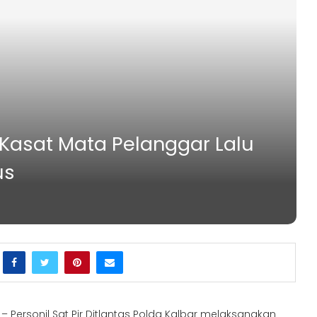
n Kasat Mata Pelanggar Lalu
us
– Personil Sat Pjr Ditlantas Polda Kalbar melaksanakan