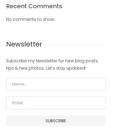
Recent Comments
No comments to show.
Newsletter
Subscribe my Newsletter for new blog posts,
tips & new photos. Let's stay updated!
Laksanakan Tugas dengan
Tindak Lanjuti Perintah Kapo
Sebaik-baiknya
Ditlantas Polda Kalbar Jadi 
Bhabinkamseltibcar Lantas
Tua Asuh Bagi...
July 15, 2023
July 15, 2023