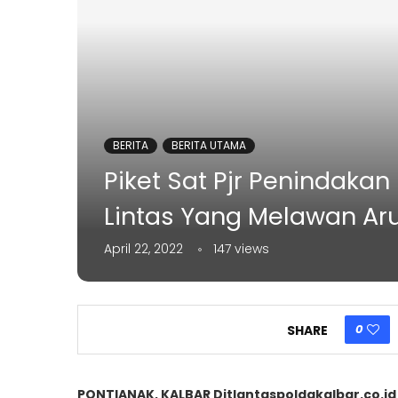
BERITA
BERITA UTAMA
Piket Sat Pjr Penindaka
Lintas Yang Melawan Ar
April 22, 2022
147
views
0
SHARE
PONTIANAK, KALBAR Ditlantaspoldakalbar.co.id