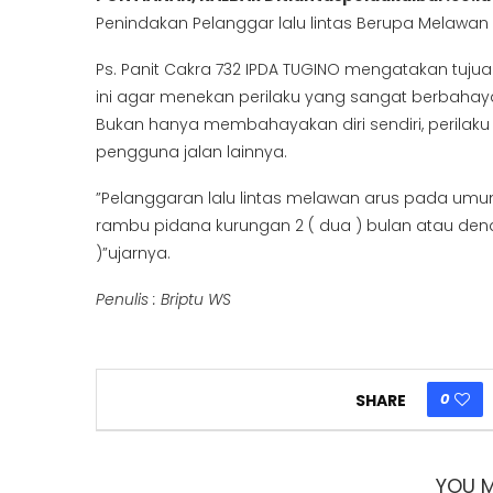
Penindakan Pelanggar lalu lintas Berupa Melawan A
Ps. Panit Cakra 732 IPDA TUGINO mengatakan tuju
ini agar menekan perilaku yang sangat berbah
Bukan hanya membahayakan diri sendiri, peril
pengguna jalan lainnya.
”Pelanggaran lalu lintas melawan arus pada umu
rambu pidana kurungan 2 ( dua ) bulan atau denda
)”ujarnya.
Penulis : Briptu WS
0
SHARE
YOU M