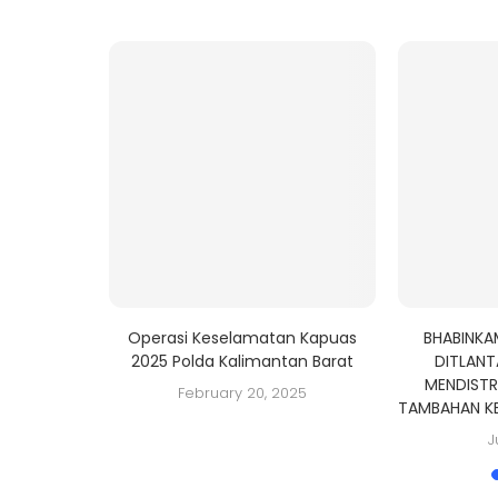
I, POLDA
Operasi Keselamatan Kapuas
BHABINKA
GA BERSAMA
2025 Polda Kalimantan Barat
DITLANT
MENDISTR
February 20, 2025
TAMBAHAN K
J