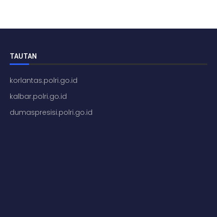
TAUTAN
korlantas.polri.go.id
kalbar.polri.go.id
dumaspresisi.polri.go.id