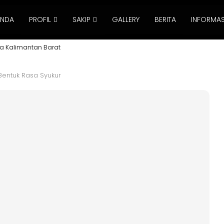
ANDA
PROFIL
SAKIP
GALLERY
BERITA
INFORMAS
a Kalimantan Barat
Bentuk Rasa Syukur