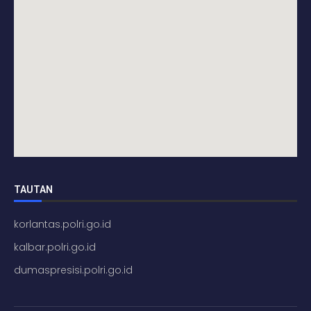
TAUTAN
korlantas.polri.go.id
kalbar.polri.go.id
dumaspresisi.polri.go.id