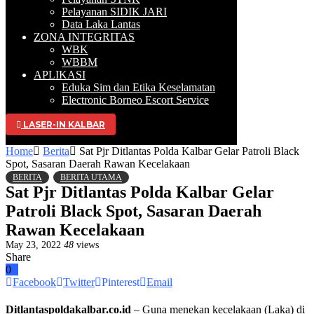
Pelayanan SIDIK JARI
Data Laka Lantas
ZONA INTEGRITAS
WBK
WBBM
APLIKASI
Eduka Sim dan Etika Keselamatan
Electronic Borneo Escort Service
LASER-IN KALBAR
Selamat Datang di Website Resmi Ditla
Home
Berita
Sat Pjr Ditlantas Polda Kalbar Gelar Patroli Black
Spot, Sasaran Daerah Rawan Kecelakaan
BERITA
BERITA UTAMA
Sat Pjr Ditlantas Polda Kalbar Gelar
Patroli Black Spot, Sasaran Daerah
Rawan Kecelakaan
May 23, 2022
48
views
Share
0
Facebook
Twitter
Pinterest
Email
Ditlantaspoldakalbar.co.id
– Guna menekan kecelakaan (Laka) di