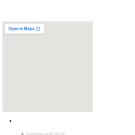
Jl. Jenderal Ahmad Yani No.1, Bangka Belitung Laut, Pontianak
Tenggara, Kota Pontianak, Kalimantan Barat, 78124
Tautan
korlantas.polri.go.id