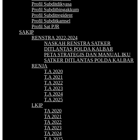
Profil Subditdikyasa
Profil Subditbingakkum
Profil Subditregident
Profil Subditkamsel
Profil Sat PJR
SAKIP
RENSTRA 2022-2024
NASKAH RENSTRA SATKER
DITLANTAS POLDA KALBAR
PETA STRATEGIS DAN MANUAL IKU
SATKER DITLANTAS POLDA KALBAR
RENJA
T.A 2020
T.A 2021
T.A 2022
T.A 2023
T.A 2024
T.A 2025
LKIP
TA 2020
TA 2021
TA 2022
TA 2023
TA 2024
T.A 2025