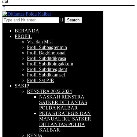
Selama
Search
BERANDA
PROFIL
Visi dan Misi
Profil Subbagrenmin
Profil Bagbinopsnal
Profil Subditdikyasa
Profil Subditbingakkum
Profil Subditregident
Profil Subditkamsel
Profil Sat PJR
SAKIP
RENSTRA 2022-2024
NASKAH RENSTRA
SATKER DITLANTAS
POLDA KALBAR
PETA STRATEGIS DAN
MANUAL IKU SATKER
DITLANTAS POLDA
KALBAR
RENJA