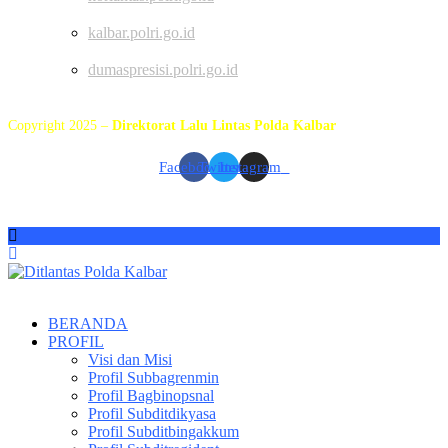
kalbar.polri.go.id
dumaspresisi.polri.go.id
Copyright 2025 –
Direktorat Lalu Lintas Polda Kalbar
Facebook
Twitter
Instagram
BERANDA
PROFIL
Visi dan Misi
Profil Subbagrenmin
Profil Bagbinopsnal
Profil Subditdikyasa
Profil Subditbingakkum