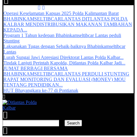
Recent Updates :
Operasi Keselamatan Kapuas 2025 Polda Kalimantan Barat
BHABINKAMSELTIBCARLANTAS DITLANTAS POLDA
KALBAR MENDISTRIBUSIKAN MAKANAN TAMBAHAN
KEPADA...
Program 1 Tahun kedepan Bhabinkamseltibcar Lantas peduli
Stunting
Laksanakan Tugas dengan Sebaik-baiknya Bhabinkamseltibcar
Lantas
Lurah Sungai Jawi Apresiasi Direktorat Lantas Polda Kalbar...
Tindak Lanjuti Perintah Kapolda, Ditlantas Polda Kalbar Jadi...
JUMAT BERBAGI BERSAMA
BHABINKAMSELTIBCARLANTAS PERDULI STUNTING
RAPAT MONITORING DAN EVALUASI (MONEV) MOU
TENTANG PENDIDIKAN...
HUT Bhayangkara ke-77 di Pontianak