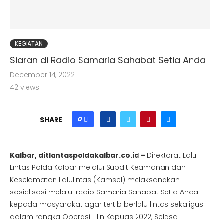
KEGIATAN
Siaran di Radio Samaria Sahabat Setia Anda
December 14, 2022
42
views
0
SHARE
Kalbar, ditlantaspoldakalbar.co.id –
Direktorat Lalu
Lintas Polda Kalbar melalui Subdit Keamanan dan
Keselamatan Lalulintas (Kamsel) melaksanakan
sosialisasi melalui radio Samaria Sahabat Setia Anda
kepada masyarakat agar tertib berlalu lintas sekaligus
dalam rangka Operasi Lilin Kapuas 2022, Selasa