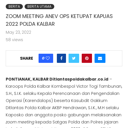
BERITA
BERITA UTAMA
ZOOM MEETING ANEV OPS KETUPAT KAPUAS
2022 POLDA KALBAR
May 23, 2022
58
views
0
SHARE
PONTIANAK, KALBAR Ditlantaspoldakalbar.co.id
–
Karoops Polda Kalbar Kombespol Victor Togi Tambunan,
S.H., S.I.K. selaku Kepala Perencanaan dan Pengendalian
Operasi (Karendalops) beserta Kasubdit Gakkum
Ditlantas Polda Kalbar AKBP Hendrawan, S.I.K., M.H selaku
Kaposko dan anggota posko gabungan melaksanakan
zoom meeting
kepada Satgas Polda dan Polres jajaran