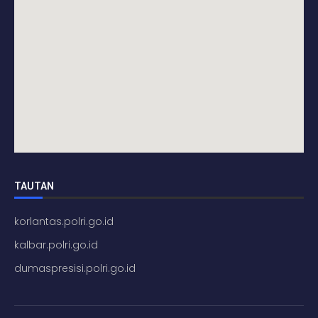
TAUTAN
korlantas.polri.go.id
kalbar.polri.go.id
dumaspresisi.polri.go.id