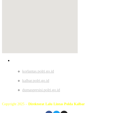
Tautan
korlantas.polri.go.id
kalbar.polri.go.id
dumaspresisi.polri.go.id
Copyright 2025 –
Direktorat Lalu Lintas Polda Kalbar