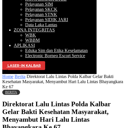
Pelayanan SIM
Pelayanan SKCK
Pelayanan STNK
Pelayanan SIDIK JARI
Data Laka Lantas
ZONA INTEGRITAS
WBK
WBBM
APLIKASI
Eduka Sim dan Etika Keselamatan
Electronic Borneo Escort Service
LASER-IN KALBAR
Selamat Datang di W
Home
Berita
Direktorat Lalu Lintas Polda Kalbar Gelar Bakti
Kesehatan Masyarakat, Menyambut Hari Lalu Lintas Bhayangkara
Ke 67
BERITA
Direktorat Lalu Lintas Polda Kalbar
Gelar Bakti Kesehatan Masyarakat,
Menyambut Hari Lalu Lintas
Bhayangkara Ke 67