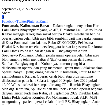
September 21, 2022
89
views
Share
0
Facebook
Twitter
Pinterest
Email
Pontianak, Kalimantan Barat
– Dalam rangka menyambut Hari
Lalu Lintas Bhayangkara yang ke -67, Direktorat Lalu Lintas Polda
Kalbar menggelar kegiatan sosial berupa Bhakti Kesehatan berupa
operasi pasien celah bibir atau bibir sumbing bagi masyarakat umum
di Kota Pontianak dan Jajaran, Rabu (21/09/2022). Pelaksanaan
Bhakti Kesehatan tersebut terselenggara berkat kerjasama Direktorat
Lalu Lintas Polda Kalbar dengan RS Bhayangkara Anton
Soedjarwo Pontianak. Dalam pelaksanaan operasi celah bibir atau
bibir sumbing telah mendaftar 3 (tiga) orang pasien dari daerah
Sambas, Bengkayang dan Kubu raya, namun yang bisa
dilaksanakan operasi dan yang memenuhi syarat untuk dilaksanakan
operasi hanya 1 (satu) orang pasien an. Khumairah, umur 14 tahun
asal Kuburaya, Kalbar. Operasi celah bibir atau bibir sumbing
dilaksanakan pada hari Selasa tanggal 20 September 2022 pukul
13.00 Wib s.d selesai bertempat diruang CP 1 Rumkit Bhayangkara
oleh drg. Karolina, Sp. BMM dan tim, pelaksanaan operasi berjalan
dengan lancar. Pada hari Rabu, 21 September 2022 Direktur Lalu
Lintas Polda Kalbar Kombes Pol Mohammad Iqbal, S.I.K. M.Si
mengunjungi pasien operasi celah bibir di RS. Bhayangkara Anton