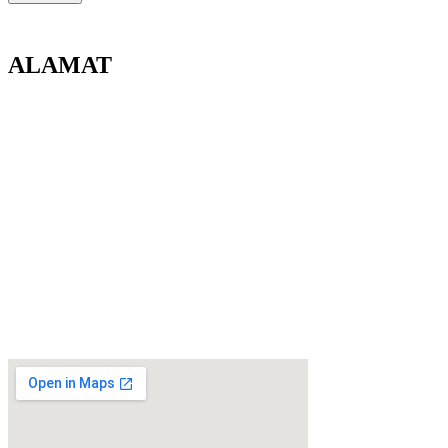
ALAMAT
Direktorat Lalu Lintas Polda Kalbar
Jl. Jenderal Ahmad Yani No.1, Bangka Belitung Laut, Pontianak
Tenggara, Kota Pontianak, Kalimantan Barat, 78124